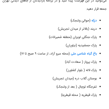
می‌توانید در این فهرست پیدا کنید و در برنامه بازدیدتان از جاهای دیدنی تهران
جمعه قرار دهید:
درکه
(حوالی ولنجک)
دربند (بالاتر از میدان تجریش)
پارک جنگلی لویزان (منطقه شمیرانات)
پارک جمشیدیه (نیاوران)
باغ گیاه شناسی ملی
(محله سرو آزاد، از ساعت ۹ صبح تا ۱۷)
پارک پرواز ( سعادت آباد)
پارک لاله ( بلوار کشاورز)
بوستان گلاب دره (میدان تجریش)
تفرجگاه توچال ( بعد از ولنجک)
پارک قیطریه ( محله قیطریه)