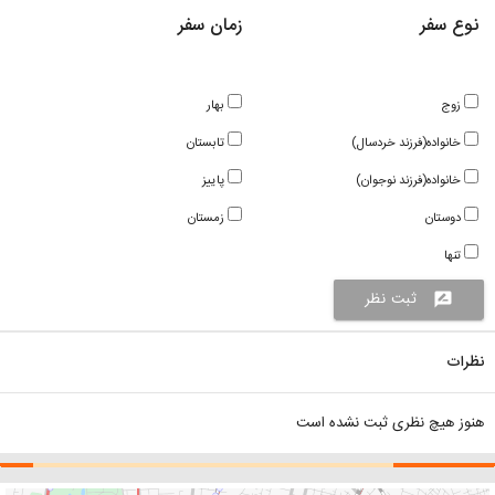
نوع سفر
زمان سفر
زوج
بهار
خانواده(فرزند خردسال)
تابستان
خانواده(فرزند نوجوان)
پاییز
دوستان
زمستان
تنها
ثبت نظر
rate_review
نظرات
هنوز هیچ نظری ثبت نشده است