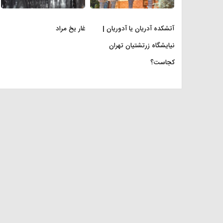
آتشکده آدریان یا آدوریان |
غار یخ مراد
نیایشگاه زرتشتیان تهران
کجاست؟