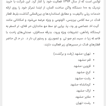
لوکس است که از سال ۱۳۹۴ فعالیت خود را آغاز کرد. این شرکت با خرید
نزدیک به ۱۰۰ دستگاه واگن ساخت آلمان، از ابتدا تمرکز خود را روی ارائه
خدمات ریلی باکیفیت و مطابق استانداردهای بین‌المللی گذاشت.بلیط قطار
فدک در سه کلاس بیزینس، اکونومی و ویژه عرضه می‌شود و امکاناتی مانند
گیت اختصاصی ورود، پذیرایی توسط مهمانداران حرفه‌ای، ترانسفر به
ایستگاه راه‌آهن، تشریفات ویژه ورود، بدرقه مسافران، صندلی‌های راحت با
فاصله زیاد، سیستم صوتی و تصویری و رستوران دارد. در حال حاضر
قطارهای فدک در مسیرهای زیر فعالیت دارند:
تهران–مشهد (رفت و برگشت)
قم–مشهد
قزوین–مشهد
کرج–مشهد
رشت–مشهد
کرمانشاه–مشهد
اراک–مشهد
ملایر–مشهد
رشت–تهران