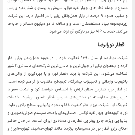
رام قطار بن ریل در مسیر تهران–مشهد آغاز کرد اکنون با داشتن ناوگانی
متنوع از جمله قطارهای چهار نفره غزال، سروش و پرستو و شش‌نفره پارسی
و سفیر، حدود ۹ درصد از بازار حمل‌ونقل ریلی را در اختیار دارد. این شرکت
زیرمجموعه بنیاد مستضعفان است و و سالانه تا دو میلیون مسافر را جابه‌جا
می‌کند. خدمات VIP نیز در ناوگان آن ارائه می‌شود.
قطار نورالرضا
شرکت نورالرضا از سال ۱۳۹۱ فعالیت خود را در حوزه حمل‌ونقل ریلی آغاز
کرده و به‌عنوان یکی از جوان‌ترین و مدرن‌ترین شرکت‌های مسافری کشور
شناخته می‌شود. این شرکت با برند «قطار نور» و با بهره‌گیری از واگن‌های
باکیفیت وارداتی و تجهیزات پیشرفته، تجربه‌ای متفاوت را فراهم کرده است.
در قطار نور، کمترین میزان لرزش را احساس خواهید کرد و امنیت سفر با
دوربین‌های مداربسته در بخش‌های عمومی قطار تامین می‌شود. خدمات
کترینگ این شرکت نیز از نظر کیفیت غذا و نحوه پذیرایی، سطح بالایی دارد.
نور با کوپه‌های چهار نفره لوکس، صندلی‌های راحت، سیستم صوتی‌تصویری و
پذیرایی ویژه، جزو بهترین قطارهای مسافری ایران است. در حال حاضر
امکان رزرو قطار نور در مسیرهای پرتردد مانند تهران–مشهد، تهران–شیراز و