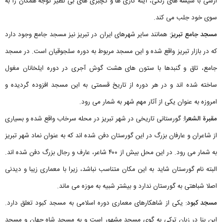
ارسی با شیشه‌ های رنگی، آینه کاری ها و گچبری های بی نظیر توجه همگان را به
سوی خود جلب می کند.
مسجد جامع تبریز
: همانند سایر شهرهای ایران در تبریز نیز مسجد جامع وجود دارد
که در بازار تبریز واقع شده و این مسجد مربوط به دوره سلجوقیان است. در مسجد
جامع، تاق و گنبدها با ستون های هشت‌ گوش آجری در دوره ایلخانان مغول
ساخته شده اند و در هر دوره از تاریخ قسمتی به این مسجد افزوده گردیده و
امروزه به عنوان یکی از آثار مهم شهر به شمار می رود.
مقبرة الشعرا
: گورستانی تاریخی در شهر تبریز در محله سرخاب واقع شده و بسیاری
از شاعران و عارفان بزرگ در این گورستان دفن شده اند که به عنوان نماد شهر تبریز
به شمار می رود. در این محل بیش از ۴۰۰ شاعر، عارف و رجال بزرگ دفن شده اند.
البته نام گورستان شاید به این مکان متناسب نباشد، زیرا با معماری زیبا و دیدنی
اصلا شباهتی به گورستان ندارد و بیشتر شبیه به موزه می ماند.
مسجد کبود
: یکی از شاهکارهای معماری دوره اسلامی به مسجد کبود تعلق دارد.
این بنا در زبان ترکی به گوی مسجد مشهور است و به مسجد شاه جهان و مسجد