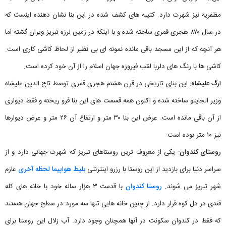
مظفریه نیز شهرت دارد. کتیبه‌ های کشف شده در این بنا نشان دهنده اینست که
در سال ۸۷۰ هجری قمری ساخته شده و با اینکه در زمین لرزه تبریز ویران گشته اما
هر آنچه که از این مسجد باقی مانده نمونه ای بی نظیر از لحاظ کاشی کاری است.
کاشی ها با رنگ های دلربا لقب فیروزه جهان اسلام را از آن خود کرده است.
ارگ علیشاه
: این بنای تاریخی در قرن هشتم هجری قمری توسط تاج الدین علیشاه
وزیر الجایتو ساخته شده و اکنون همه قسمت های این بنا فرو ریخته و فقط دیواری
از آن باقی مانده است. عرض این بنا ۳۰ متر و ارتفاع آن ۲۶ متر و عرض دیوارها
نیز ۱۰ متر بوده است.
روستای کندوان
: یکی از معروف ترین روستاهای تبریز که شهرت جهانی دارد و از
سراسر دنیا برای بازدید از این روستا با رزرو اینترنتی
بلیط هواپیما لحظه آخری
عازم
شهر تبریز می شوند.
روستا کندوان
با قدمت ۳ هزار ساله خود با خانه های کله
قندی در دل کوه قرار دارد. از چنین خانه هایی تنها سه مورد در سطح جهان هستند
که فقط در کندوان سکونت در آنها همچنان وجود دارد. آب زلال این روستا برای