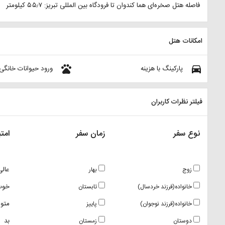
فاصله هتل صخره‌ای هما کندوان تا فرودگاه بین المللی تبریز: ۵۵٫۷ کیلومتر
امکانات هتل
pets
directions_car
پارکینگ با هزینه
ورود حیوانات خانگی
فیلتر نظرات کاربران
نوع سفر
زمان سفر
امتی
عالی
زوج
بهار
خوب
خانواده(فرزند خردسال)
تابستان
متو
خانواده(فرزند نوجوان)
پاییز
بد
دوستان
زمستان