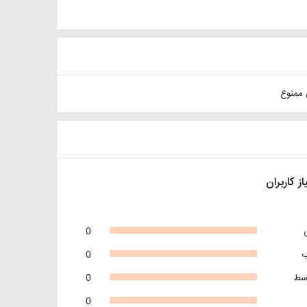
 ممنوع
از کاربران
0
0
سط
0
0