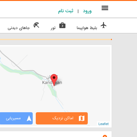
menu
ورود
ثبت نام
|
beach_access
next_week
flight
بلیط هواپیما
تور
جاهای دیدنی
navigation
map
اماکن نزدیک
مسیریابی
Leaflet