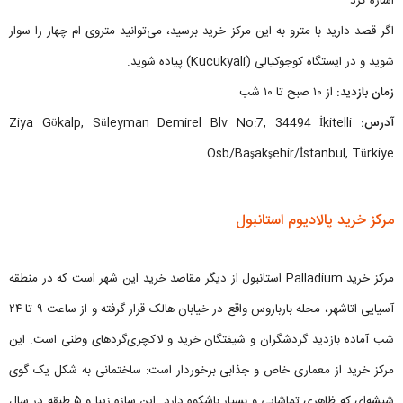
اشاره کرد.
اگر قصد دارید با مترو به این مرکز خرید برسید، می‌توانید متروی ام چهار را سوار
شوید و در ایستگاه کوجوکیالی (Kucukyali) پیاده شوید.
زمان بازدید:
از ۱۰ صبح تا ۱۰ شب
آدرس:
Ziya Gökalp, Süleyman Demirel Blv No:7, 34494 İkitelli
Osb/Başakşehir/İstanbul, Türkiye
مرکز خرید پالادیوم استانبول
مرکز خرید Palladium استانبول از دیگر مقاصد خرید این شهر است که در منطقه
آسیایی اتاشهر، محله بارباروس واقع در خیابان هالک قرار گرفته و از ساعت ۹ تا ۲۴
شب آماده بازدید گردشگران و شیفتگان خرید و لاکچری‌گردهای وطنی است. این
مرکز خرید از معماری خاص و جذابی برخوردار است: ساختمانی به شکل یک گوی
شیشه‌ای که ظاهری تماشایی و بسیار باشکوه دارد. این سازه زیبا و ۵ طبقه در سال