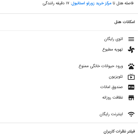
فاصله هتل تا
مرکز خرید زورلو استانبول
: ۱۷ دقیقه رانندگی
امکانات هتل
menu
اتوی رایگان
toys
تهویه مطبوع
pets
ورود حیوانات خانگی ممنوع
live_tv
تلویزیون
fiber_pin
صندوق امانات
store
نظافت روزانه
wifi
اینترنت رایگان
فیلتر نظرات کاربران