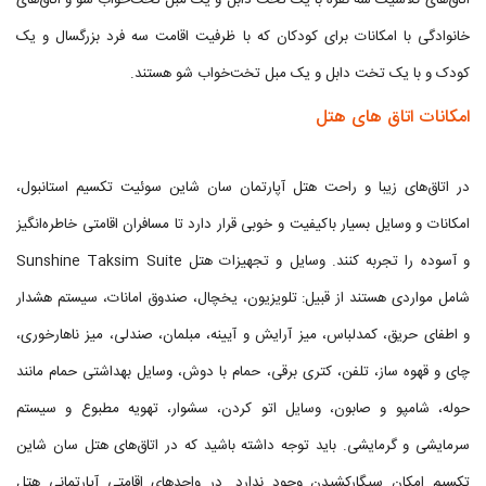
اتاق‌های کلاسیک سه نفره با یک تخت دابل و یک مبل تخت‌خواب شو و اتاق‌های
خانوادگی با امکانات برای کودکان که با ظرفیت اقامت سه فرد بزرگسال و یک
کودک و با یک تخت دابل و یک مبل تخت‌خواب شو هستند.
امکانات اتاق های هتل
در اتاق‌های زیبا و راحت هتل آپارتمان سان شاین سوئیت تکسیم استانبول،
امکانات و وسایل بسیار باکیفیت و خوبی قرار دارد تا مسافران اقامتی خاطره‌انگیز
و آسوده را تجربه کنند. وسایل و تجهیزات هتل Sunshine Taksim Suite
شامل مواردی هستند از قبیل: تلویزیون، یخچال، صندوق امانات، سیستم هشدار
و اطفای حریق، کمدلباس، میز آرایش و آیینه، مبلمان، صندلی، میز ناهارخوری،
چای و قهوه ساز، تلفن، کتری برقی، حمام با دوش، وسایل بهداشتی حمام مانند
حوله، شامپو و صابون، وسایل اتو کردن، سشوار، تهویه مطبوع و سیستم
سرمایشی و گرمایشی. باید توجه داشته باشید که در اتاق‌های هتل سان شاین
تکسیم امکان سیگارکشیدن وجود ندارد. در واحدهای اقامتی آپارتمانی هتل