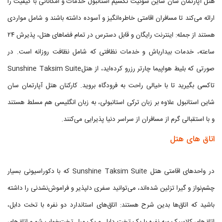
هتل آپارتمان سان شاین سوئیت تکسیم استانبول خدمات و امکاناتی با کیفیت را
ارائه می‌کند تا مسافران اقامتی خاطره‌انگیز و آسوده داشته باشند و شامل مواردی
هستند از جمله: اینترنت رایگان و قابل دسترس در تمام فضاهای هتل، پذیرش ۲۴
ساعته، خدمات بیدارباش و خدمات نظافتی که شامل نظافت روزانه است. در
صورتی که بلیط هواپیما چارتر رزرو کرده‌اید، از هتلSunshine Taksim Suite
تاکسی بگیرید تا با خیالی راحت به فرودگاه بروید. کارکنان هتل آپارتمان سان
شاین استانبول علاوه بر زبان ترکی استانبولی، به زبان انگلیسی هم مسلط هستند
و با استقبالی گرم از مسافران از سراسر دنیا پذیرایی می‌کنند.
اتاق های هتل
در واحدهای اقامتی هتل Sunshine Taksim Suite که با دکوراسیونی بسیار
چشم‌نواز و گیرا تزئین شده‌اند، می‌توانید سفری دلپذیر و فراموش‌نشدنی را داشته
‌باشید که اتاق‌ها بدین شرح هستند: اتاق‌های استاندارد دو نفره با تخت دابل،