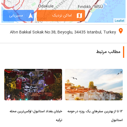
navigation
map
اماکن نزدیک
مسیریابی
Leaflet
location_on
Altın Bakkal Sokak No:38, Beyoglu, 34435 Istanbul, Turkey
مطالب مرتبط
۱۲ تا از بهترین سفرهای یک روزه در حومه
خیابان بغداد استانبول؛ لوکس‌ترین محله
استانبول
ترکیه