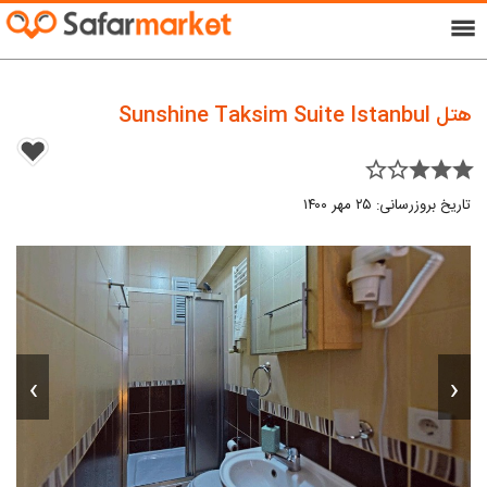
menu
هتل Sunshine Taksim Suite Istanbul
star_border star_border star star star
تاریخ بروزرسانی: ۲۵ مهر ۱۴۰۰
›
‹