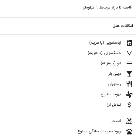
فاصله تا بازار عرب‌ها: ۹ کیلومتر
امکانات هتل
local_laundry_service
لباسشویی (با هزینه)
details
خشکشویی (با هزینه)
menu
اتو (با هزینه)
local_bar
مینی بار
restaurant
رستوران
toys
تهویه مطبوع
attach_money
تبدیل ارز
pool
استخر
pets
ورود حیوانات خانگی ممنوع