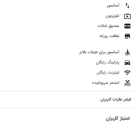
import_export
آسانسور
live_tv
تلویزیون
fiber_pin
صندوق امانات
store
نظافت روزانه
accessible
آسانسور برای طبقات بالاتر
directions_car
پارکینگ رایگان
wifi
اینترنت رایگان
pool
استخر سرپوشیده
فیلتر نظرات کاربران
امتیاز کاربران