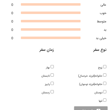
عالی
0
خوب
0
متوسط
0
بد
0
خیلی بد
0
نوع سفر
زمان سفر
زوج
بهار
خانواده(فرزند خردسال)
تابستان
خانواده(فرزند نوجوان)
پاییز
دوستان
زمستان
تنها