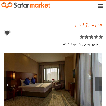
menu
هتل میراژ کیش
star star star star star
تاریخ بروزرسانی: ۲۹ مرداد ۱۴۰۳
›
‹