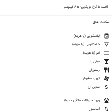
فاصله تا کاخ توپکاپی: ۶.۵ کیلومتر
امکانات هتل
local_laundry_service
لباسشویی (با هزینه)
details
خشکشویی (با هزینه)
menu
اتو (با هزینه)
local_bar
مینی بار
restaurant
رستوران
toys
تهویه مطبوع
attach_money
تبدیل ارز
pets
ورود حیوانات خانگی ممنوع
import_export
آسانسور