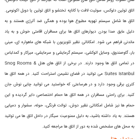
هتل اسنوگ رومز شامل اتاق های متنوعی است که عبارتند از اتاق کینگ دلوکس،
اتاق توئين دلوکس، سوئيت لافت با کاناپه تختشو و اتاق توئين یا دوبل اکونومی.
اتاق ها شامل سیستم تهویه مطبوع هوا بوده و همگی ضد آلرژی هستند و به
دلیل عایق صدا بودن دیوارهای اتاق ها برای مسافران اقامتی خوش و به یاد
ماندنی فراهم می شود. امکاناتی نظیر تلویزیون با شبکه های ماهواره ای، مینی
بار، گاوصندوق، وسایل اتوکشی، سیستم گرمایشی و سرمایشی، میزکار و کمدلباس
در تمامی اتاق ها وجود دارند. در برخی از اتاق های هتل Snog Rooms &
Suites Istanbul می توانید در فضای نشیمن استراحت کنید. در همه اتاق ها
کتری برقی وجود دارد و در هرساعتی که خواستید می توانید چایی نوش جان
کنید. برای راحتی مسافران در همه اتاق ها حمام اختصاصی دایر گردیده و این
حمام ها نیز شامل امکاناتی نظیر دوش، توالت فرنگی، حوله، سشوار و دمپایی
هستند. به یاد داشته باشید، به دلیل ممنوعیت سیگار در داخل اتاق ها می توانید
به محل های مشخص شده به دور از اتاق ها مراجعه کنید.