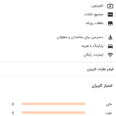
live_tv
تلویزیون
fiber_pin
صندوق امانات
store
نظافت روزانه
accessible
دسترسی برای سالمندان و معلولان
directions_car
پارکینگ با هزینه
wifi
اینترنت رایگان
فیلتر نظرات کاربران
امتیاز کاربران
عالی
0
خوب
0