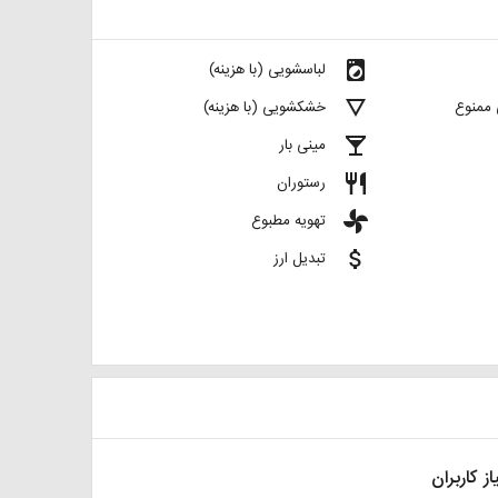
local_laundry_service
لباسشویی (با هزینه)
details
 ممنوع
خشکشویی (با هزینه)
local_bar
مینی بار
restaurant
رستوران
toys
تهویه مطبوع
attach_money
تبدیل ارز
از کاربران