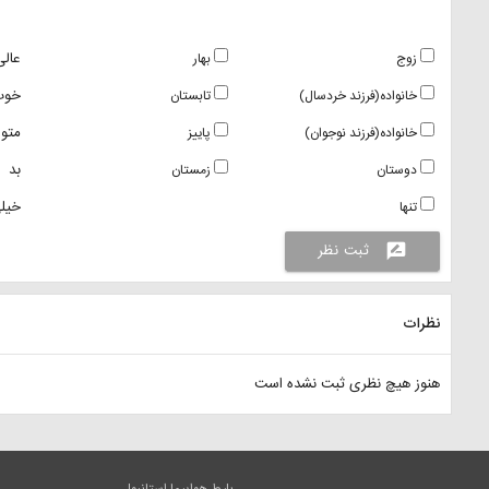
عالی
زوج
بهار
خوب
خانواده(فرزند خردسال)
تابستان
متو
خانواده(فرزند نوجوان)
پاییز
بد
دوستان
زمستان
خیلی
تنها
ثبت نظر
rate_review
نظرات
هنوز هیچ نظری ثبت نشده است
بلیط هواپیما استانبول