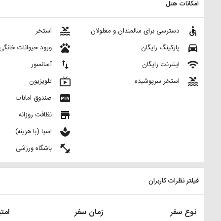
امکانات هتل
pool
accessible
دسترسی برای سالمندان و معلولان
استخر
pets
directions_car
پارکینگ رایگان
ورود حیوانات خانگی
import_export
wifi
اینترنت رایگان
آسانسور
live_tv
pool
استخر سرپوشیده
تلویزیون
fiber_pin
صندوق امانات
store
نظافت روزانه
spa
اسپا (با هزینه)
fitness_center
باشگاه ورزشی
فیلتر نظرات کاربران
نوع سفر
زمان سفر
امتی