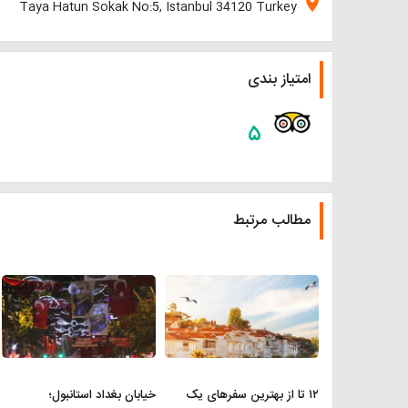
location_on
Taya Hatun Sokak No:5, Istanbul 34120 Turkey
امتیاز بندی
۵
مطالب مرتبط
۱۲ تا از بهترین سفرهای یک
خیابان بغداد استانبول؛