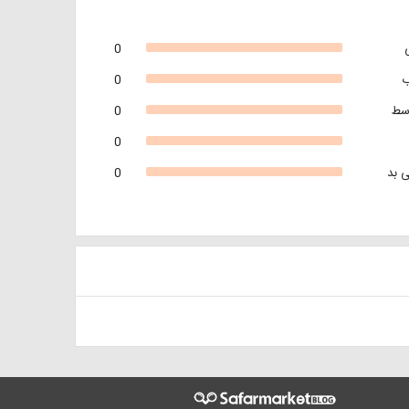
0
0
سط
0
0
 بد
0