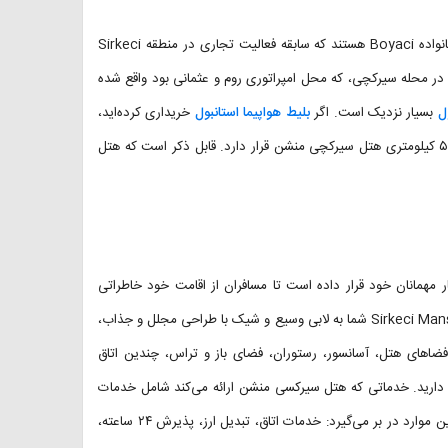
مالکان هتل چهار ستاره سیرکچی منشن در شهر استانبول در کشور ترکیه، خانواده Boyaci هستند که سابقه فعالیت تجاری در منطقه Sirkeci
هر قدیمی، در محله سیرکچی، که محل امپراتوری روم و عثمانی بود واقع شده
ل
بسیار نزدیک است. اگر
بلیط هواپیما استانبول
خریداری کرده‌اید،
خوب است بدانید که فرودگاه بین المللی سابیحا گوکچن در فاصله‌ی حدود ۵۰ کیلومتری هتل سیرکچی منشن قرار دارد. قابل ذکر است که هتل
مهمانان خود قرار داده است تا مسافران از اقامت خود خاطراتی
خوش داشته باشند و سفری به یادماندنی را تجربه کنند. در هتل Sirkeci Mansion Hotel شما به لابی وسیع و شیک با طراحی مجلل و جذاب،
ضاهای هتل، آسانسور، رستوران، فضای باز و تراس، چندین اتاق
دارید. خدماتی که هتل سیرکسی منشن ارائه می‌کند شامل خدمات
نظافتی مانند نظافت روزانه، خشکشویی و لباسشویی است. دیگر خدمات را این موارد در بر می‌گیرد: خدمات اتاق، تبدیل ارز، پذیرش ۲۴ ساعته،