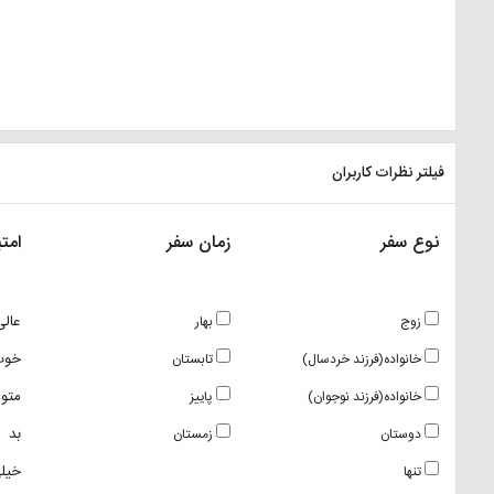
فیلتر نظرات کاربران
نوع سفر
زمان سفر
امتی
عالی
زوج
بهار
خوب
خانواده(فرزند خردسال)
تابستان
متو
خانواده(فرزند نوجوان)
پاییز
بد
دوستان
زمستان
خیلی
تنها