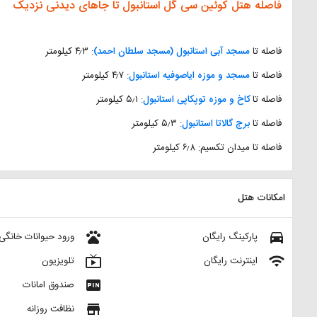
فاصله هتل کوئین سی گل استانبول تا جاهای دیدنی نزدیک
فاصله تا
مسجد آبی استانبول (مسجد سلطان احمد)
: ۴٫۳ کیلومتر
فاصله تا
مسجد و موزه ایاصوفیه استانبول
: ۴٫۷ کیلومتر
فاصله تا
کاخ و موزه توپکاپی استانبول
: ۵٫۱ کیلومتر
فاصله تا
برج گالاتا استانبول
: ۵٫۳ کیلومتر
فاصله تا میدان تکسیم: ۶٫۸ کیلومتر
امکانات هتل
pets
directions_car
پارکینگ رایگان
ورود حیوانات خانگی 
live_tv
wifi
اینترنت رایگان
تلویزیون
fiber_pin
صندوق امانات
store
نظافت روزانه