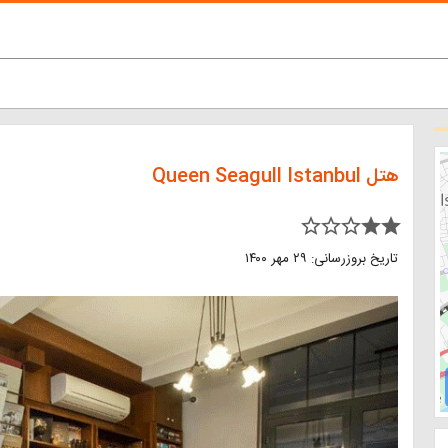
هتل Queen Seagull Istanbul
star_border star_border star_border star star
تاریخ بروزرسانی: ۲۹ مهر ۱۴۰۰