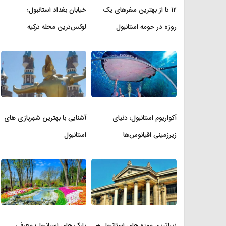
۱۲ تا از بهترین سفرهای یک
خیابان بغداد استانبول؛
روزه در حومه استانبول
لوکس‌ترین محله ترکیه
آکواریوم استانبول؛ دنیای
آشنایی با بهترین شهربازی های
زیرزمینی اقیانوس‌ها
استانبول
زیباترین موزه‌ های استانبول +
پارک های استانبول؛ معرفی