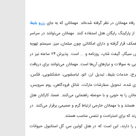
ه مهمانان در نظر گرفته شده‌اند. مهمانانی که به جای
رزرو بلیط
پارکینگ رایگان هتل استفاده کنند. مهمانان می‌توانند در سراسر
کف قرار گرفته و دارای امکاناتی چون مبلمان، میز، سیستم تهویه
مطبوع، سیستم اعلام حریق، کپسول آتش نشانی، اتاق چمدان، اتاق مخصوص سیگار، گیفت شاپ، روزنامه و ... است. پذیرش ۲۴ ساعته نیز در
ی به سوالات و نیازهای آن‌ها است. مهمانان می‌توانند برای دریافت
رج، خدمات بلیط، تبدیل ارز، اتو، لباسشویی، خشکشویی، فکس،
 بندی شده، تحویل سفارشات مارکت، شاتل فرودگاهی، روم سرویس،
ان را به خوبی و با حوصله راهنمایی می‌کنند. ضمنا، کارکنان هتل
ستند و با مهمانان خارجی ارتباط گرم و صمیمی برقرار می‌کنند. در
ند که برای استراحت و تنفس مناسب هستند.
 را دارند، این است که در هتل کوئین سی گل استانبول حیوانات