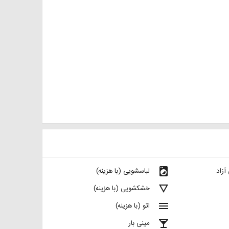
local_laundry_service
آزاد
لباسشویی (با هزینه)
details
خشکشویی (با هزینه)
menu
اتو (با هزینه)
local_bar
مینی بار