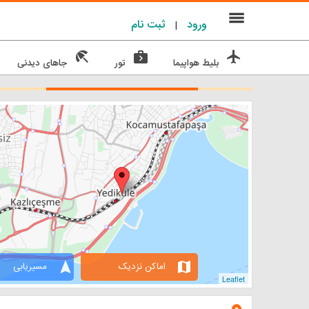
menu
ورود
ثبت نام
|
beach_access
next_week
flight
بلیط هواپیما
تور
جاهای دیدنی
navigation
map
اماکن نزدیک
مسیریابی
Leaflet