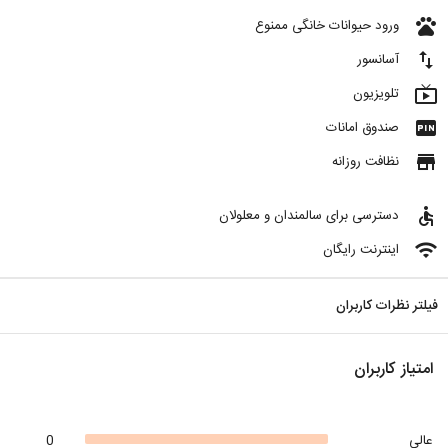
pets
ورود حیوانات خانگی ممنوع
import_export
آسانسور
live_tv
تلویزیون
fiber_pin
صندوق امانات
store
نظافت روزانه
accessible
دسترسی برای سالمندان و معلولان
wifi
اینترنت رایگان
فیلتر نظرات کاربران
امتیاز کاربران
عالی
0