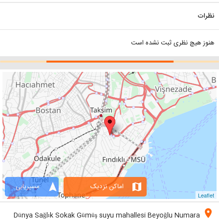
نظرات
هنوز هیچ نظری ثبت نشده است
navigation
map
اماکن نزدیک
مسیریابی
Leaflet
location_on
Dünya Sağlık Sokak Gümüş suyu mahallesi Beyoğlu Numara