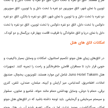
شرح هستند: اتاق دو نفره با تخت دابل، اتاق دو نفره با تخت دابل و یا تخت
تویین با نمای شهر، اتاق سوپریور دو نفره با تخت دابل و یا تویین، اتاق سوپریور
دو نفره با تخت دابل و یا تویین با نمای شهر، اتاق دو نفره با بالکن، اتاق دو نفره
دلوکس با تخت دابل، اتاق دو نفره دلوکس با تخت تویین، اتاق دو نفره با تخت
دابل با نمای دریا و اتاق خانوادگی با ظرفیت اقامت چهار فرد بزرگسال و دو کودک.
امکانات اتاق های هتل
در اتاق‌های زیبای هتل جونو تکسیم استانبول، امکانات و وسایل بسیار باکیفیت و
خوبی قرار دارد تا مسافران اقامتی خاطره‌انگیز و راحت را تجربه کنند. تجهیزات
هتل Juno Hotel Taksim شامل این موارد هستند: تلویزیون، یخچال، صندوق
امانات، اطفاحریق، کمدلباس، میز آرایش و آیینه، مبلمان، صندلی، تلفن، کتری
برقی، حمام با دوش، وسایل بهداشتی حمام مانند حوله، شامپو و صابون، سشوار
و سیستم سرمایشی و گرمایشی. باید توجه داشته باشید که در اتاق‌های هتل جونو
امکان سیگارکشیدن وجود ندارد؛ اما در مکان تعبیه شده آن در هتل جونو