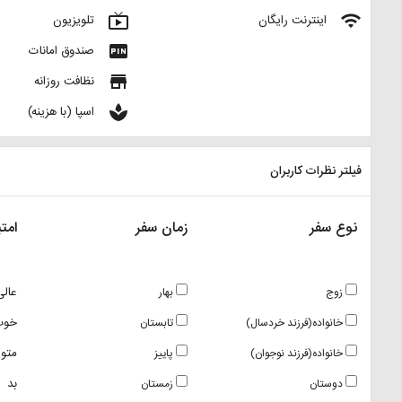
live_tv
wifi
اینترنت رایگان
تلویزیون
fiber_pin
صندوق امانات
store
نظافت روزانه
spa
اسپا (با هزینه)
فیلتر نظرات کاربران
نوع سفر
زمان سفر
امتی
عالی
زوج
بهار
خوب
خانواده(فرزند خردسال)
تابستان
متو
خانواده(فرزند نوجوان)
پاییز
بد
دوستان
زمستان