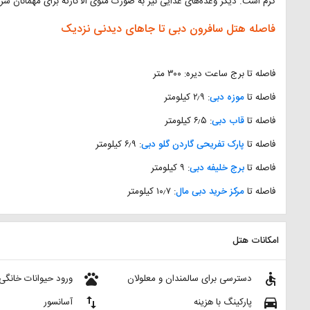
گرم است. دیگر وعده‌های غذایی نیز به صورت منوی آلاکارته برای مهمانان سر
فاصله هتل سافرون دبی تا جاهای دیدنی نزدیک
فاصله تا برج ساعت دیره: ۳۰۰ متر
فاصله تا
موزه دبی
: ۲٫۹ کیلومتر
فاصله تا
قاب دبی
: ۶٫۵ کیلومتر
فاصله تا
پارک تفریحی گاردن گلو دبی
: ۶٫۹ کیلومتر
فاصله تا
برج خلیفه دبی
: ۹ کیلومتر
فاصله تا
مرکز خرید دبی مال
: ۱۰٫۷ کیلومتر
امکانات هتل
pets
accessible
دسترسی برای سالمندان و معلولان
ورود حیوانات خانگی
import_export
directions_car
پارکینگ با هزینه
آسانسور