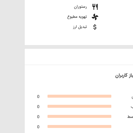
restaurant
رستوران
toys
تهویه مطبوع
attach_money
تبدیل ارز
از کاربران
0
0
سط
0
0