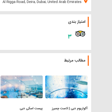
location_on
Al Rigga Road, Deira, Dubai, United Arab Emirates
امتیاز بندی
۳
مطالب مرتبط
آکواریوم دبی | لاست چمبرز
پیست اسکی دبی