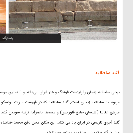
گنبد سلطانیه
برخی سلطانیه زنجان را پایتخت فرهنگ و هنر ایران می‌دانند و البته این موض
مربوط به سلطانیه زنجان است. گنبد سلطانیه که در فهرست میراث یونسکو قرا
ماریای ایتالیا (کلیسای جامع فلورانس) و مسجد ایاصوفیه ترکیه سومین گنب
گنبد آجری تاریخی در ایران یاد می کنند. این مکان محل دفن محمد خدابنده 
و در هنگام حکومت الجایتو به دستور وی بنا شد.