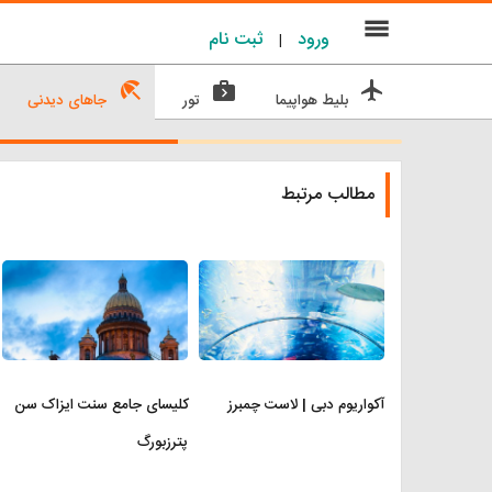
menu
ورود
ثبت نام
|
beach_access
next_week
flight
بلیط هواپیما
تور
جاهای دیدنی
مطالب مرتبط
آکواریوم دبی | لاست چمبرز
کلیسای جامع سنت ایزاک سن
پترزبورگ