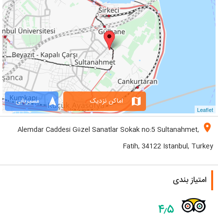
navigation
map
اماکن نزدیک
مسیریابی
Leaflet
location_on
Alemdar Caddesi Güzel Sanatlar Sokak no:5 Sultanahmet,
Fatih, 34122 Istanbul, Turkey
امتیاز بندی
۴٫۵