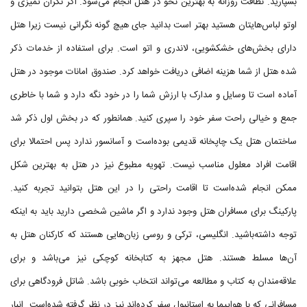
بسپارید. نظافت روزانه به بهترین نحو در هتل انجام می‌شود. اگر نگران تمیزی و
اوتو لباس‌هایتان هستید بهتر است بدانید جای هیچ گونه نگرانی نیست زیرا هتل
دارای بخش‌های خشکشویی، لاندری و اتو است. برای استفاده از خدمات ذکر
شده هتل از شما هزینه اضافی دریافت خواهد کرد. صندوق امانات موجود در هتل
آماده است تا وسایل و مدارک با ارزش شما را در خود نگه دارد و شما با خاطری
جمع و خیالی راحت سفر خود را سپری کنید. همانطور که در بخش اول ذکر شد
ساختمان هتل یک چاپخانه قدیمی بوده‌است و آسانسور ندارد پس احتمالا برای
اقامت افراد معلول مناسب نیست. تهویه مطبوع نیز در هتل به بهترین شکل
ممکن انجام شده‌است تا اقامت راحتی را در این هتل بتوانید تجربه کنید.
پارکینگ برای مسافران هتل وجود ندارد و اگر ماشین شخصی دارید باید به اینکه
توجه داشته‌باشید. انگلیسی، ترکی و روسی زبان‌هایی هستند که کارکنان هتل به
آن‌ها مسلط هستند. هتل مجهز به کتابخانه کوچکی نیز می‌باشد و برای
علاقه‌مندان به کتاب و مطالعه می‌تواند انتخاب خوبی باشد. شاتل فرودگاهی برای
مسافرانی که با هواپیما به استانبول سفر کرده‌اند نیز در نظر گرفته شده‌است. انبار