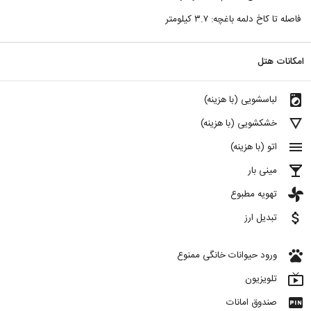
فاصله تا کاخ دلمه باغچه: ۳.۷ کیلومتر
امکانات هتل
local_laundry_service
لباسشویی (با هزینه)
details
خشکشویی (با هزینه)
menu
اتو (با هزینه)
local_bar
مینی بار
toys
تهویه مطبوع
attach_money
تبدیل ارز
pets
ورود حیوانات خانگی ممنوع
live_tv
تلویزیون
fiber_pin
صندوق امانات