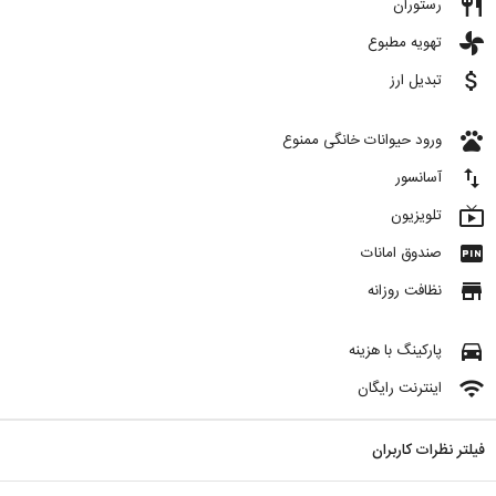
restaurant
رستوران
toys
تهویه مطبوع
attach_money
تبدیل ارز
pets
ورود حیوانات خانگی ممنوع
import_export
آسانسور
live_tv
تلویزیون
fiber_pin
صندوق امانات
store
نظافت روزانه
directions_car
پارکینگ با هزینه
wifi
اینترنت رایگان
فیلتر نظرات کاربران