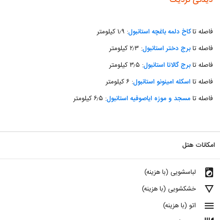
دیدنی نزدیک
فاصله تا
کاخ دلمه باغچه استانبول
: ۱٫۹ کیلومتر
فاصله تا
برج دختر استانبول
: ۲٫۳ کیلومتر
فاصله تا
برج گالاتا استانبول
: ۳٫۵ کیلومتر
فاصله تا
اسکله امینونو استانبول
: ۶ کیلومتر
فاصله تا
مسجد و موزه ایاصوفیه استانبول
: ۶٫۵ کیلومتر
امکانات هتل
local_laundry_service
لباسشویی (با هزینه)
details
خشکشویی (با هزینه)
menu
اتو (با هزینه)