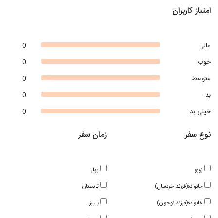
امتیاز کاربران
عالی
0
خوب
0
متوسط
0
بد
0
خیلی بد
0
نوع سفر
زمان سفر
زوج
بهار
خانواده(فرزند خردسال)
تابستان
خانواده(فرزند نوجوان)
پاییز