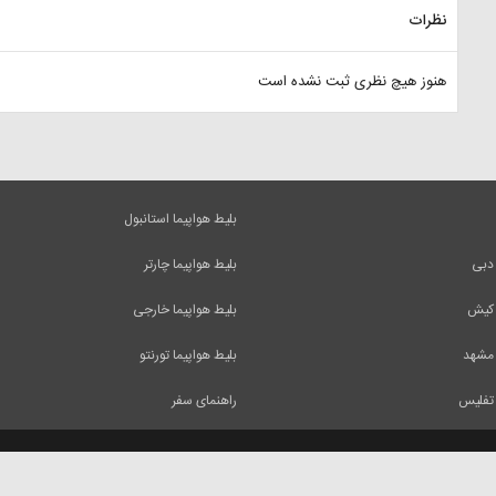
نظرات
هنوز هیچ نظری ثبت نشده است
بلیط هواپیما استانبول
 دبی
بلیط هواپیما چارتر
 کیش
بلیط هواپیما خارجی
 مشهد
بلیط هواپیما تورنتو
 تفلیس
راهنمای سفر
 آنها فقط با ذکر منبع بلامانع است.