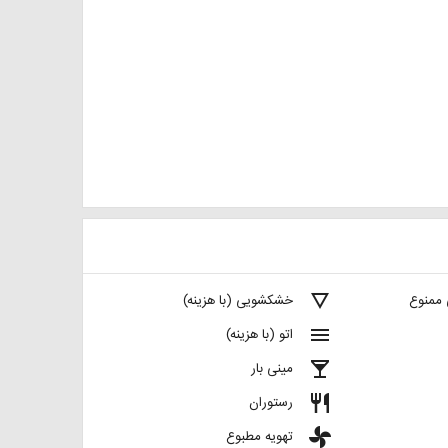
details
 ممنوع
خشکشویی (با هزینه)
menu
اتو (با هزینه)
local_bar
مینی بار
restaurant
رستوران
toys
تهویه مطبوع