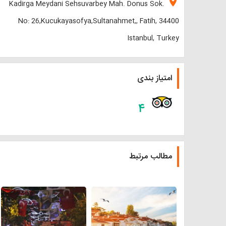
location_on
Kadirga Meydani Sehsuvarbey Mah. Donus Sok.
No: 26,Kucukayasofya,Sultanahmet,, Fatih, 34400
Istanbul, Turkey
امتیاز بندی
۴
مطالب مرتبط