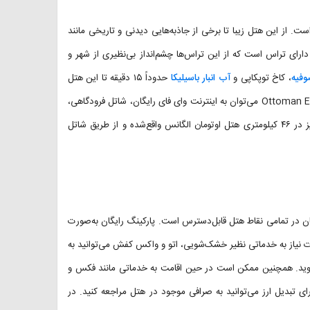
. از این هتل زیبا تا برخی از جاذبه‌هایی دیدنی و تاریخی مانند
اق‌های خود دارای تراس است که از این تراس‌ها چشم‌انداز بی‌نظیری از شهر و
وفیه
، کاخ توپکاپی و
آب انبار باسیلیکا
حدوداً ۱۵ دقیقه تا این هتل
پیاده‌روی دارند. در رابطه با امکانات مشهور هتل Ottoman Elegance Hotel Istanbul می‌توان به اینترنت وای فای رایگان، شاتل فرودگاهی،
پارکینگ رایگان، اتاق‌های خانواده و رستوران اشاره کرد. فرودگاه استانبول نیز در ۴۶ کیلومتری هتل اوتومان الگانس واقع‌شده و از طریق شاتل
یگان در تمامی نقاط هتل قابل‌دسترس است. پارکینگ رایگان به‌صورت
 نیاز به خدماتی نظیر خشک‌شویی، اتو و واکس کفش می‌توانید به
د شوید. همچنین ممکن است در حین اقامت به خدماتی مانند فکس و
رای تبدیل ارز می‌توانید به صرافی موجود در هتل مراجعه کنید. در