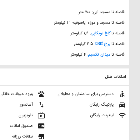
فاصله تا مسجد آبی: ۷۰۰ متر
فاصله تا مسجد و موزه ایاصوفیه: ۱.۱ کیلومتر
فاصله تا
کاخ توپکاپی
: ۱.۶ کیلومتر
فاصله تا
برج گالاتا
: ۲.۵ کیلومتر
فاصله تا
میدان تکسیم
: ۴ کیلومتر
امکانات هتل
pets
accessible
دسترسی برای سالمندان و معلولان
ورود حیوانات خانگی
import_export
directions_car
پارکینگ رایگان
آسانسور
live_tv
wifi
اینترنت رایگان
تلویزیون
fiber_pin
صندوق امانات
store
نظافت روزانه