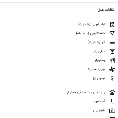
امکانات هتل
local_laundry_service
لباسشویی (با هزینه)
details
خشکشویی (با هزینه)
menu
اتو (با هزینه)
local_bar
مینی بار
restaurant
رستوران
toys
تهویه مطبوع
attach_money
تبدیل ارز
pets
ورود حیوانات خانگی ممنوع
import_export
آسانسور
live_tv
تلویزیون