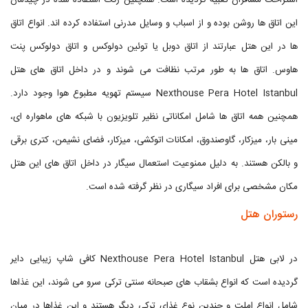
استراحت مسافران تعبیه گردیده است. همچنین رنگ استفاده شده در چیدمان
این اتاق ها روشن بوده و از اسباب و وسایل مدرنی استفاده کرده اند. انواع اتاق
ها در این هتل عبارتند از اتاق دوبل یا توئين دولوکس و اتاق دولوکس پنت
هاوس. اتاق ها به طور مرتب نظافت می شوند و در داخل اتاق های هتل
Nexthouse Pera Hotel Istanbul سیستم تهویه مطبوع هوا وجود دارد.
همچنین همه اتاق ها شامل امکاناتی نظیر تلویزیون با شبکه های ماهواره ای،
مینی بار، میزکار، گاوصندوق، امکانات اتوکشی، میزکار، فضای نشیمن، کتری برقی
و بالکن هستند. به دلیل ممنوعیت استعمال سیگار در داخل اتاق های این هتل
مکان مشخصی برای افراد سیگاری در نظر گرفته شده است.
رستوران هتل
در لابی هتل Nexthouse Pera Hotel Istanbul کافی شاپ زیبایی دایر
گردیده است که انواع بشقاب های صبحانه سنتی ترکی سرو می شوند، این غذاها
شامل انواع املت و چندین نوع غذای ترکی دیگر هستند و این غذاها در میان