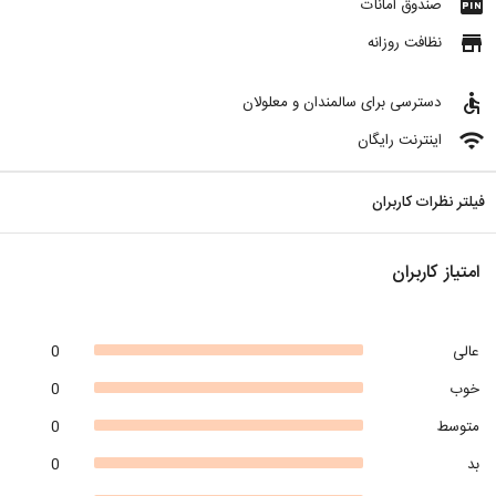
fiber_pin
صندوق امانات
store
نظافت روزانه
accessible
دسترسی برای سالمندان و معلولان
wifi
اینترنت رایگان
فیلتر نظرات کاربران
امتیاز کاربران
عالی
0
خوب
0
متوسط
0
بد
0