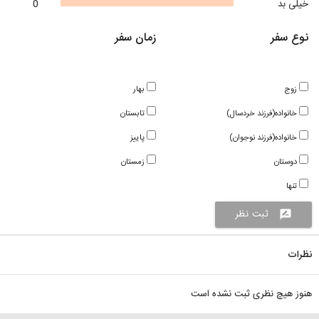
خیلی بد
0
نوع سفر
زمان سفر
زوج
بهار
خانواده(فرزند خردسال)
تابستان
خانواده(فرزند نوجوان)
پاییز
دوستان
زمستان
تنها
ثبت نظر
rate_review
نظرات
هنوز هیچ نظری ثبت نشده است