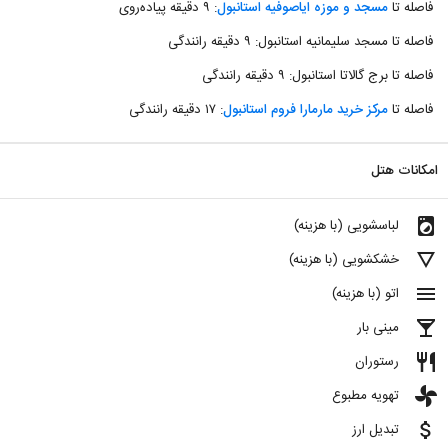
فاصله تا
مسجد و موزه ایاصوفیه استانبول
: ۹ دقیقه پیاده‌روی
فاصله تا مسجد سلیمانیه استانبول: ۹ دقیقه رانندگی
فاصله تا برج گالاتا استانبول: ۹ دقیقه رانندگی
فاصله تا
مرکز خرید مارمارا فروم استانبول
: ۱۷ دقیقه رانندگی
امکانات هتل
local_laundry_service
لباسشویی (با هزینه)
details
خشکشویی (با هزینه)
menu
اتو (با هزینه)
local_bar
مینی بار
restaurant
رستوران
toys
تهویه مطبوع
attach_money
تبدیل ارز