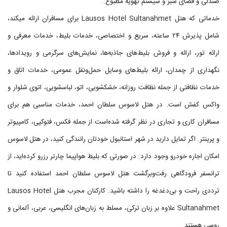
صندلی و فضای سبز و سیستم تهویه مطبوع.
خدماتی که هتل Lausos Hotel Sultanahmet برای مسافران ارائه میکند،
شامل پذیرش ۲۴ ساعته، سریع و اختصاصی، خدمات بلیط، خدمات معرفی و
ارائه تور، ارائه و فروش بلیط‌های جاذبه‌ها، نمایش‌های سرگرمی و رویدادها،
نگهداری از چمدان، ارائه بلیط‌های وسایل حمل‌و‌نقل عمومی، خدمات اتاق و
خدمات نظافتی از جمله نظافت روزانه، خشکشویی، اتو، لباسشویی، اتوی شلوار و
واکس کفش است. در هتل لاسوس سلطان احمد، خدمات مناسبی هم برای
مسافران کاری و تجاری در نظر گرفته شده‌است از جمله فکس، فتوکپی، کامپیوتر
و پرینتر. اگر تمایل دارید در شهر استانبول خودتان رانندگی کنید، در هتل لاسوس
امکان اجاره خودرو وجود دارد. در صورتی که بلیط هواپیما چارتر رزرو کرده‌اید، از
ترانسفر فرودگاهی رفت‌وبرگشت هتل لاسوس سلطان احمد استفاده کنید تا
ترددی راحت و بی‌دغدغه را داشته باشید. کارکنان مجرب هتل Lausos Hotel
Sultanahmet علاوه بر زبان ترکی، مسلط به زبان‌های انگلیسی، عربی، آلمانی و
روسی هستند.