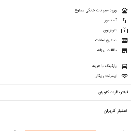
pets
ورود حیوانات خانگی ممنوع
import_export
آسانسور
live_tv
تلویزیون
fiber_pin
صندوق امانات
store
نظافت روزانه
directions_car
پارکینگ با هزینه
wifi
اینترنت رایگان
فیلتر نظرات کاربران
امتیاز کاربران