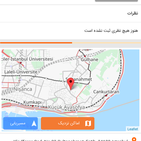
نظرات
هنوز هیچ نظری ثبت نشده است
navigation
map
اماکن نزدیک
مسیریابی
Leaflet
location_on