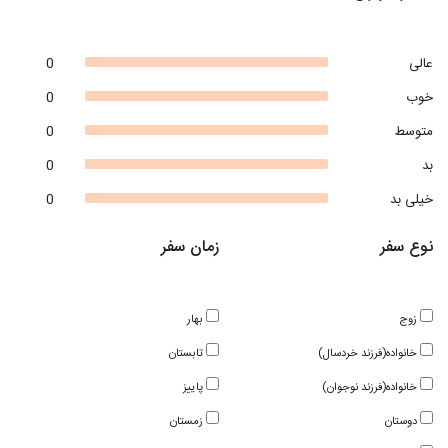
عالی
0
خوب
0
متوسط
0
بد
0
خیلی بد
0
نوع سفر
زمان سفر
زوج
بهار
خانواده(فرزند خردسال)
تابستان
خانواده(فرزند نوجوان)
پاییز
دوستان
زمستان