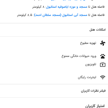
فاصله هتل تا
مسجد و موزه ایاصوفیه استانبول
: ۸ کیلومتر
فاصله هتل تا
مسجد آبی استانبول (مسجد سلطان احمد)
: ۸.۵ کیلومتر
امکانات هتل
toys
تهویه مطبوع
pets
ورود حیوانات خانگی ممنوع
live_tv
تلویزیون
wifi
اینترنت رایگان
فیلتر نظرات کاربران
امتیاز کاربران