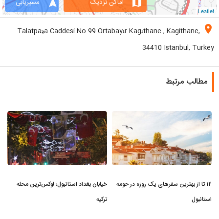
navigation
map
اماکن نزدیک
مسیریابی
Leaflet
location_on
Talatpaşa Caddesi No 99 Ortabayır Kagıthane , Kagithane,
34410 Istanbul, Turkey
مطالب مرتبط
۱۲ تا از بهترین سفرهای یک روزه در حومه
خیابان بغداد استانبول؛ لوکس‌ترین محله
استانبول
ترکیه