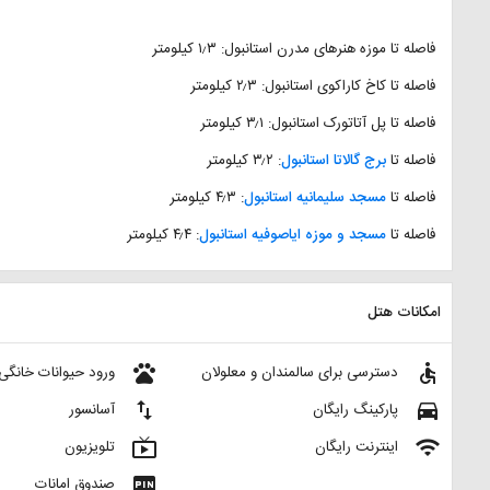
فاصله تا موزه هنرهای مدرن استانبول: ۱٫۳ کیلومتر
فاصله تا کاخ کاراکوی استانبول: ۲٫۳ کیلومتر
فاصله تا پل آتاتورک استانبول: ۳٫۱ کیلومتر
فاصله تا
برج گالاتا استانبول
: ۳٫۲ کیلومتر
فاصله تا
مسجد سلیمانیه استانبول
: ۴٫۳ کیلومتر
فاصله تا
مسجد و موزه ایاصوفیه استانبول
: ۴٫۴ کیلومتر
امکانات هتل
pets
accessible
دسترسی برای سالمندان و معلولان
ورود حیوانات خانگی
import_export
directions_car
پارکینگ رایگان
آسانسور
live_tv
wifi
اینترنت رایگان
تلویزیون
fiber_pin
صندوق امانات