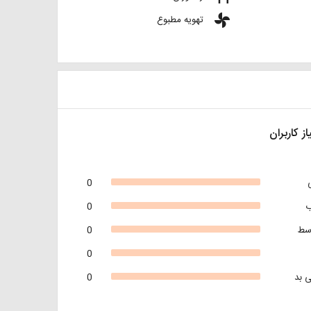
toys
تهویه مطبوع
از کاربران
0
0
سط
0
0
 بد
0