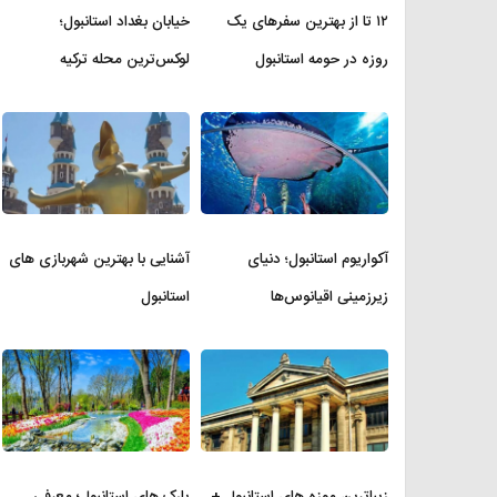
۱۲ تا از بهترین سفرهای یک
خیابان بغداد استانبول؛
روزه در حومه استانبول
لوکس‌ترین محله ترکیه
آکواریوم استانبول؛ دنیای
آشنایی با بهترین شهربازی های
زیرزمینی اقیانوس‌ها
استانبول
زیباترین موزه‌ های استانبول +
پارک های استانبول؛ معرفی