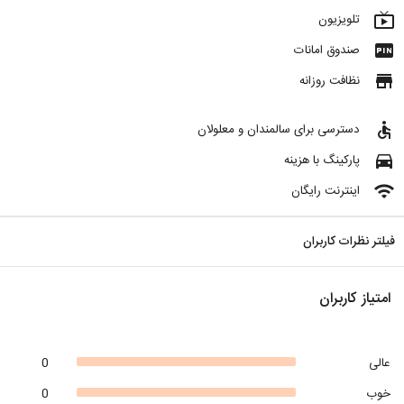
live_tv
تلویزیون
fiber_pin
صندوق امانات
store
نظافت روزانه
accessible
دسترسی برای سالمندان و معلولان
directions_car
پارکینگ با هزینه
wifi
اینترنت رایگان
فیلتر نظرات کاربران
امتیاز کاربران
عالی
0
خوب
0