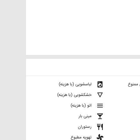
local_laundry_service
 ممنوع
لباسشویی (با هزینه)
details
خشکشویی (با هزینه)
menu
اتو (با هزینه)
local_bar
مینی بار
restaurant
رستوران
toys
تهویه مطبوع