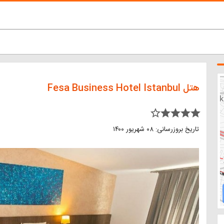
هتل Fesa Business Hotel Istanbul
star_border star star star star
تاریخ بروزرسانی: ۰۸ شهریور ۱۴۰۰