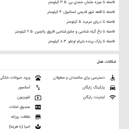
فاصله تا موزه عثمان حمدی بی: ۳.۵ کیلومتر
فاصله تا قلعه شهر قدیمی استانبول: ۴ کیلومتر
فاصله تا دریای مرمره: ۵ کیلومتر
فاصله تا باغ گیاه شناسی و جانورشناسی فاروق یالچین: ۶.۵ کیلومتر
فاصله تا پارک پرنده بایرام اوغلو: ۸.۳ کیلومتر
امکانات هتل
pets
accessible
دسترسی برای سالمندان و معلولان
ورود حیوانات خانگی
import_export
directions_car
پارکینگ رایگان
آسانسور
live_tv
wifi
اینترنت رایگان
تلویزیون
fiber_pin
صندوق امانات
store
نظافت روزانه
spa
اسپا (با هزینه)