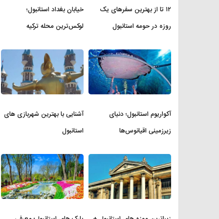
۱۲ تا از بهترین سفرهای یک
خیابان بغداد استانبول؛
روزه در حومه استانبول
لوکس‌ترین محله ترکیه
آکواریوم استانبول؛ دنیای
آشنایی با بهترین شهربازی های
زیرزمینی اقیانوس‌ها
استانبول
زیباترین موزه‌ های استانبول +
پارک های استانبول؛ معرفی