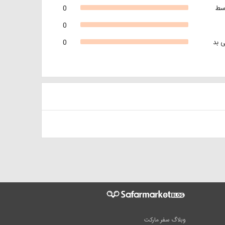
سط
0
0
 بد
0
وبلاگ سفر مارکت