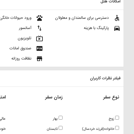
امکانات هتل
pets
accessible
دسترسی برای سالمندان و معلولان
ورود حیوانات خانگی
import_export
directions_car
پارکینگ با هزینه
آسانسور
live_tv
تلویزیون
fiber_pin
صندوق امانات
store
نظافت روزانه
فیلتر نظرات کاربران
نوع سفر
زمان سفر
امتی
عالی
زوج
بهار
خوب
خانواده(فرزند خردسال)
تابستان