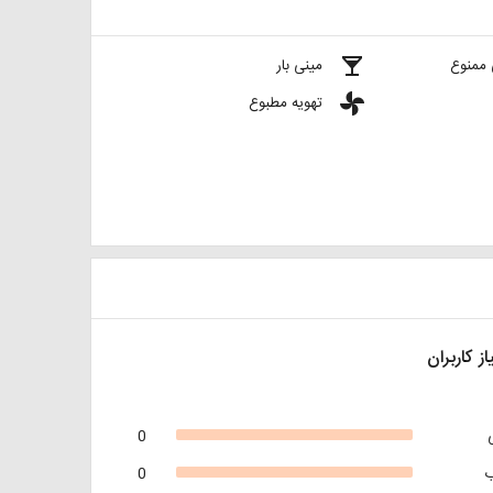
local_bar
 ممنوع
مینی بار
toys
تهویه مطبوع
از کاربران
0
0