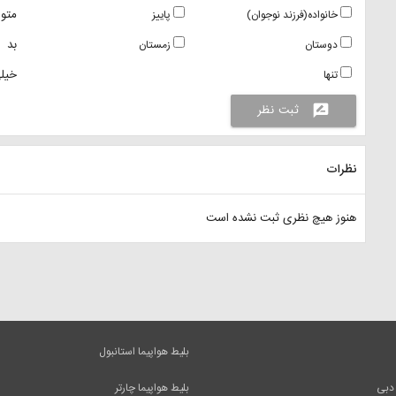
متو
خانواده(فرزند نوجوان)
پاییز
بد
دوستان
زمستان
خیلی
تنها
ثبت نظر
rate_review
نظرات
هنوز هیچ نظری ثبت نشده است
بلیط هواپیما استانبول
 دبی
بلیط هواپیما چارتر