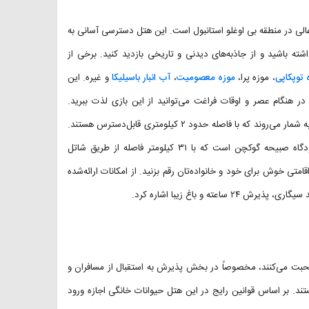
الی در منطقه بی اوغلو استانبول است. این هتل دسترسی آسانی به
شته باشید و از جاذبه‌های دیدنی و تاریخی بازدید کنید. برخی از
 توپکاپی
، موزه پرا،
موزه معصومیت
،
آب انبار باسیلیکا
و غیره. این
زیبایی است که در هنگام عصر و اوقات فراغت می‌توانید از این بازی لذت ببرید.
همچنین برج گالاتا و برج دختر نیز جز جاذبه‌های دیدنی نزدیک به این هتل به شمار می‌روند که با فاصله حدود ۲ کیلومتری قابل‌دسترس هستند.
نزدیک‌ترین فرودگاه به هتل Etiz Hotels & Residences Istanbul فرودگاه صبیحه گوکچن است که با ۳۱ کیلومتر فاصله از طریق شاتل
امتی خوش برای خود و خانواده‌تان رقم بزنید. از امکانات ارائه‌شده
ه و باغ زیبا اشاره کرد.
صحبت می‌کنند، مخصوصاً در بخش پذیرش به استقبال از مسافران و
ستند. بر اساس قوانین رایج در این هتل حیوانات خانگی اجازه ورود