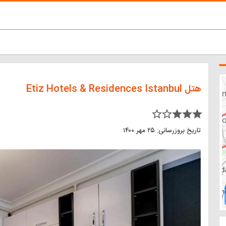
هتل Etiz Hotels & Residences Istanbul
star_border star_border star star star
تاریخ بروزرسانی: ۲۵ مهر ۱۴۰۰