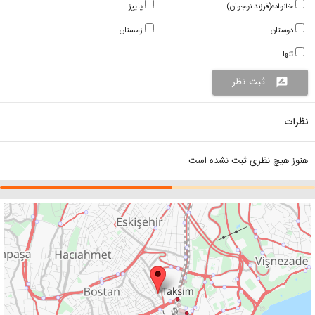
خانواده(فرزند نوجوان)
پاییز
دوستان
زمستان
تنها
ثبت نظر
rate_review
نظرات
هنوز هیچ نظری ثبت نشده است