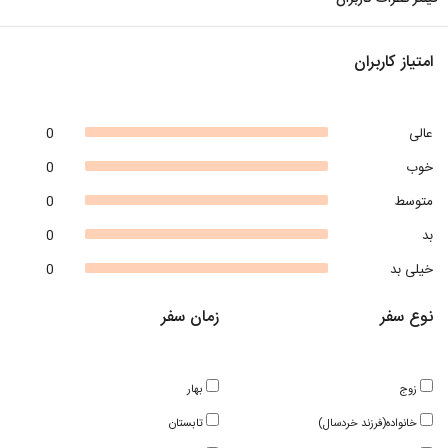
امتیاز کاربران
عالی
0
خوب
0
متوسط
0
بد
0
خیلی بد
0
نوع سفر
زمان سفر
زوج
بهار
خانواده(فرزند خردسال)
تابستان