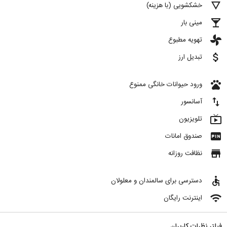
details
خشکشویی (با هزینه)
local_bar
مینی بار
toys
تهویه مطبوع
attach_money
تبدیل ارز
pets
ورود حیوانات خانگی ممنوع
import_export
آسانسور
live_tv
تلویزیون
fiber_pin
صندوق امانات
store
نظافت روزانه
accessible
دسترسی برای سالمندان و معلولان
wifi
اینترنت رایگان
فیلتر نظرات کاربران