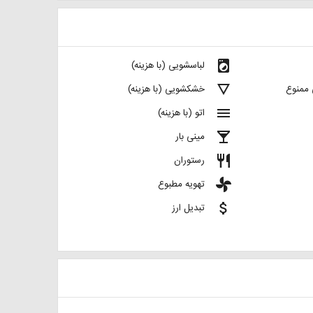
local_laundry_service
لباسشویی (با هزینه)
details
 ممنوع
خشکشویی (با هزینه)
menu
اتو (با هزینه)
local_bar
مینی بار
restaurant
رستوران
toys
تهویه مطبوع
attach_money
تبدیل ارز