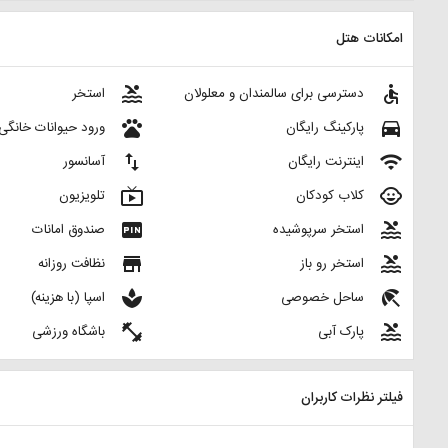
امکانات هتل
pool
accessible
دسترسی برای سالمندان و معلولان
استخر
pets
directions_car
پارکینگ رایگان
ورود حیوانات خانگی
import_export
wifi
اینترنت رایگان
آسانسور
live_tv
child_care
کلاب کودکان
تلویزیون
fiber_pin
pool
استخر سرپوشیده
صندوق امانات
store
pool
استخر رو باز
نظافت روزانه
spa
beach_access
ساحل خصوصی
اسپا (با هزینه)
fitness_center
pool
پارک آبی
باشگاه ورزشی
فیلتر نظرات کاربران