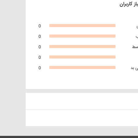
از کاربران
0
0
سط
0
0
 بد
0