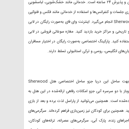
بی‌نظیری از محوطه و ساحل را تماشا کنید. قسمت پذیرش شامل اتاق چمدان و پذیرش ۲۴ ساعته است. خدماتی مانند خشک‌شویی، لباسشویی
اری جلسات و کنفرانس‌ها و استفاده از خدماتی مانند فکس و فتوکپی
با هزینه جداگانه در لابی هتل Sherwood Greenwood Resort Kemer Antalya انجام می‌گیرد. اینترنت وای فای به‌صورت رایگان در لابی
و تاریخی و مراکز خرید بازدید کنید. مغازه سوغاتی فروشی در لابی
تفاده کنید. پارکینگ اختصاصی به‌صورت رایگان در اختیار مسافران
زبان‌های انگلیسی، روسی و ترکی استانبولی تسلط دارند.
این هتل در فاصله ۱۰۰ متری از دریای مدیترانه واقع‌شده است، بدین‌جهت ساحل این دریا جزو ساحل اختصاصی هتل Sherwood
‌رود و اینکه استخر روباز با دو سرسره آبی جزو امکانات رفاهی ارائه‌شده در این هتل به
ده‌شده است. همچنین می‌توانید از پاراسل لذت برده و بعد از بازی
د. همچنین برای کودکان نیز زمین‌بازی فراهم کرده‌اند. سرگرمی‌های
جراهای زنده، پارک آبی، سرگرمی‌های عصرانه، ترانه‌های کودکان،