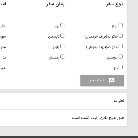
نوع سفر
زمان سفر
امتی
عالی
زوج
بهار
خوب
خانواده(فرزند خردسال)
تابستان
متو
خانواده(فرزند نوجوان)
پاییز
بد
دوستان
زمستان
خیلی
تنها
ثبت نظر
rate_review
نظرات
هنوز هیچ نظری ثبت نشده است