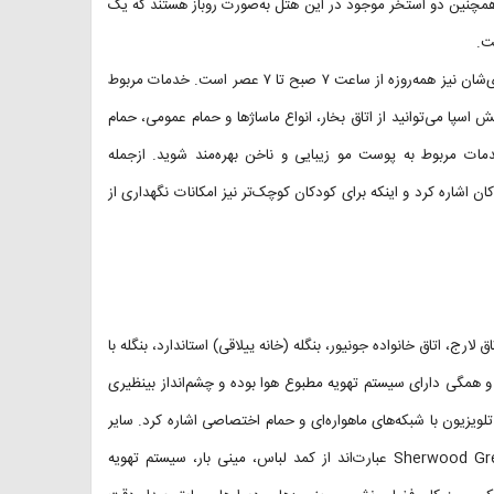
. همچنین دو استخر موجود در این هتل به‌صورت روباز هستند که یک
ت.
توجه داشته باشید که هر دو استخر به‌صورت فصلی دایر هستند و ساعت کاری‌شان نیز همه‌روزه از ساعت ۷ صبح تا ۷ عصر است. خدمات مربوط
خش اسپا می‌توانید از اتاق بخار، انواع ماساژها و حمام عمومی، حمام
خدمات مربوط به پوست مو زیبایی و ناخن بهره‌مند شوید. ازجمله
ن اشاره کرد و اینکه برای کودکان کوچک‌تر نیز امکانات نگهداری از
 لارج، اتاق خانواده جونیور، بنگله (خانه ییلاقی) استاندارد، بنگله با
و همگی دارای سیستم تهویه مطبوع هوا بوده و چشم‌انداز بینظیری
ه تلویزیون با شبکه‌های ماهواره‌ای و حمام اختصاصی اشاره کرد. سایر
امکانات ارائه‌شده در اتاق‌های هتل Sherwood Greenwood Resort Kemer Antalya عبارت‌اند از کمد لباس، مینی بار، سیستم تهویه