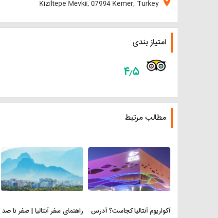
location_on
Kiziltepe Mevkii, 07994 Kemer, Turkey
امتیاز بندی
۴٫۵
مطالب مرتبط
آکواریوم آنتالیا کجاست؟ آدرس
راهنمای سفر آنتالیا | صفر تا صد