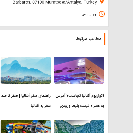
location_on
Barbaros, 07100 Muratpaşa/Antalya, Turkey
access_time
۲۴ ساعته
مطالب مرتبط
آکواریوم آنتالیا کجاست؟ آدرس
راهنمای سفر آنتالیا | صفر تا صد
به همراه قیمت بلیط ورودی
سفر به آنتالیا