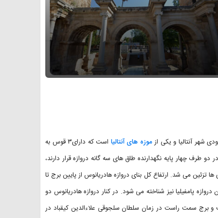
موزه های آنتالیا
است که دارای۳ قوس به
 سنگ مرمر سفید و ۸ ستون گرانیتی که در دو طرف چهار پایه نگهدارنده طاق‌ های سه ‌گانه دروازه قرار دارند،
ا تزئین می شد. ارتفاع کل بنای دروازه هادریانوس از پایین برج تا
 که دارد به عنوان دروازه پامفیلیا نیز شناخته می ‌شود. در کنار دروازه هادریانوس دو
 و برج سمت راست در زمان سلطان سلجوقی علاءالدین کیقباد در