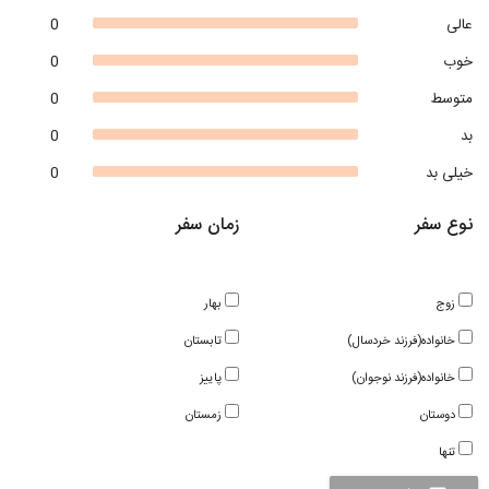
عالی
0
خوب
0
متوسط
0
بد
0
خیلی بد
0
نوع سفر
زمان سفر
زوج
بهار
خانواده(فرزند خردسال)
تابستان
خانواده(فرزند نوجوان)
پاییز
دوستان
زمستان
تنها