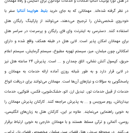
در هتل کوزا بوتیک آنتالیا امکانات و خدمات گوناگون برای آسایش و رفاه مهمانان
در نظر گرفته شده‌اند. مهمانانی که به جای خرید
بلیط هواپیما آنتالیا
سفر با
خودروی شخصی‌شان را ترجیح می‌دهند، می‌توانند از پارکینگ رایگان هتل
استفاده کنند. دسترسی به اینترنت وای فای رایگان و پرسرعت در سراسر هتل
برای مهمانان امکان پذیر است. لابی هتل در طبقه همکف واقع شده و دارای
امکاناتی چون مبلمان، میز، سیستم تهویه مطبوع، سیستم گرمایش، سیستم اعلام
حریق، کپسول آتش نشانی، اتاق چمدان و ... است. پذیرش ۲۴ ساعته هتل نیز
در لابی قرار دارد و به طور شبانه روزی آماده ارائه خدمات به مهمانان و
پاسخگویی به سؤالات و نیازهای آن‌ها است. مهمانان می‌توانند برای دریافت انواع
خدمات از قبیل خدمات تور، تبدیل ارز، اتو، خشک‌شویی، فکس، فتوکپی، خدمات
بیدارباش، روم سرویس و ... به پذیرش مراجعه کنند. کارکنان پذیرش مهمانان را
به خوبی راهنمایی می‌نمایند. علاوه بر این، کارکنان هتل به زبان‌های انگلیسی،
روسی، آلمانی و ترکی مسلط هستند و با مهمانان خارجی به خوبی ارتباط برقرار
می‌کنند. در محوطه بیرونی هتل فضای سبز، مبلمان مخصوص فضای باز، تراس،