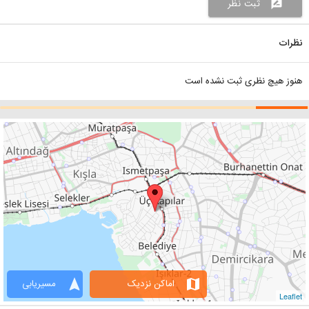
ثبت نظر
rate_review
نظرات
هنوز هیچ نظری ثبت نشده است
navigation
map
اماکن نزدیک
مسیریابی
Leaflet