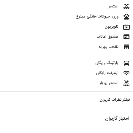
pool
استخر
pets
ورود حیوانات خانگی ممنوع
live_tv
تلویزیون
fiber_pin
صندوق امانات
store
نظافت روزانه
directions_car
پارکینگ رایگان
wifi
اینترنت رایگان
pool
استخر رو باز
فیلتر نظرات کاربران
امتیاز کاربران