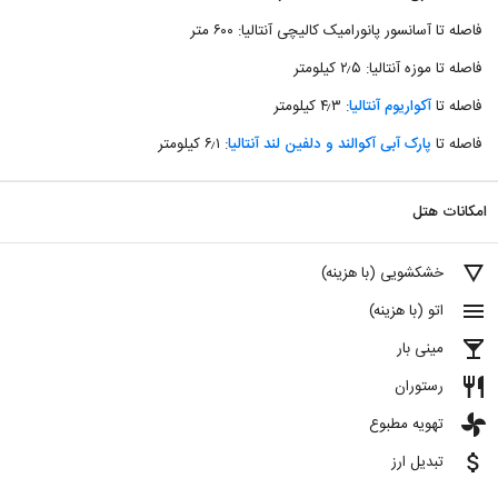
فاصله تا آسانسور پانورامیک کالیچی آنتالیا: ۶۰۰ متر
فاصله تا موزه آنتالیا: ۲٫۵ کیلومتر
فاصله تا
آکواریوم آنتالیا
: ۴٫۳ کیلومتر
فاصله تا
پارک آبی آکوالند و دلفین لند آنتالیا
: ۶٫۱ کیلومتر
امکانات هتل
details
خشکشویی (با هزینه)
menu
اتو (با هزینه)
local_bar
مینی بار
restaurant
رستوران
toys
تهویه مطبوع
attach_money
تبدیل ارز