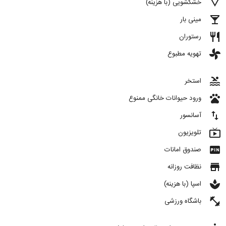
details
خشکشویی (با هزینه)
local_bar
مینی بار
restaurant
رستوران
toys
تهویه مطبوع
pool
استخر
pets
ورود حیوانات خانگی ممنوع
import_export
آسانسور
live_tv
تلویزیون
fiber_pin
صندوق امانات
store
نظافت روزانه
spa
اسپا (با هزینه)
fitness_center
باشگاه ورزشی