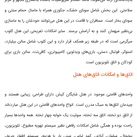
به‌یادماندنی ارائه می‌شوند، مانند استخر سرپوشیده، باشگاه بدنسازی مجهز و مرکز
سلامتی. این بخش شامل سونای خشک، جکوزی همراه با ماساژ، حمام سنتی و
سونای بخار است. مسافران با اقامت در این هتل می‌توانند خودشان را به ماساژی
بی‌نظیر میهمان کنند و به آرامش برسند. سایر امکانات تفریحی این هتل کلوب
سرگرمی است که در طبقه زیر همکف قرار دارد و این کلوب شامل سالن بیلیارد،
اسنوکر، فوتبال دستی، بازی‌های ویدئویی کامپیوتری، کافی‌نت، سالن بازی برای
کودکان و اتاق تلویزیون است.
اتاق‌ها و امکانات اتاق‌های هتل
واحدهای اقامتی موجود در هتل شایگان کیش دارای طراحی زیبایی هستند و
چیدمان اتاق‌ها به سبک مدرن است. انواع واحدهای اقامتی در این هتل عبارت‌اند
از اتاق دو تخته، اتاق سه تخته، سوئيت یک خوابه چهار تخته. همه واحدها بسیار
راحت بوده و همگی شامل امکانات رفاهی نظیر سیستم تهویه مطبوع، تلویزیون،
یخچال، مبلمان، آباژور، کمد لباس، مینی بار با هزینه، سیستم اطفاء حریق،