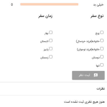
خیلی بد
0
نوع سفر
زمان سفر
زوج
بهار
خانواده(فرزند خردسال)
تابستان
خانواده(فرزند نوجوان)
پاییز
دوستان
زمستان
تنها
ثبت نظر
rate_review
نظرات
هنوز هیچ نظری ثبت نشده است