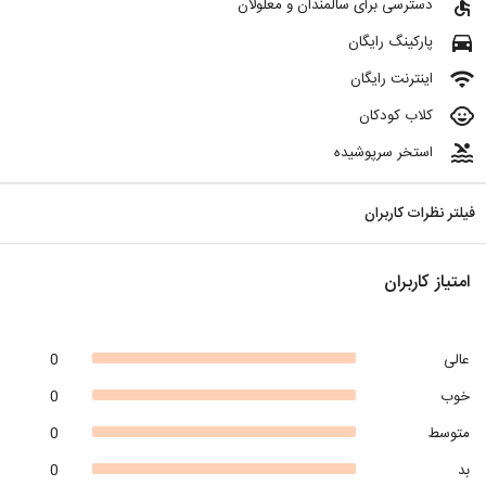
accessible
دسترسی برای سالمندان و معلولان
directions_car
پارکینگ رایگان
wifi
اینترنت رایگان
child_care
کلاب کودکان
pool
استخر سرپوشیده
فیلتر نظرات کاربران
امتیاز کاربران
عالی
0
خوب
0
متوسط
0
بد
0