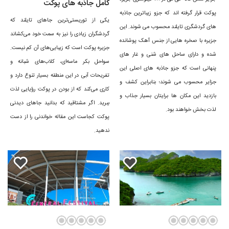
کامل جاذبه های پوکت
پوکت قرار گرفته اند که جزو زیباترین جاذبه
یکی از توریستی‌ترین جاهای تایلند که
های گردشگری تایلند محسوب می شوند. این
گردشگران زیادی را نیز به سمت خود می‌کشاند
جزیره با صخره هایی از جنس آهک پوشانده
تاریخچه پوکت
جزیره پوکت است که زیبایی‌های آن کم نیست.
شده و دارای ساحل های شنی و غار های
سواحل بکر ماسه‌ای، کلاب‌های شبانه و
پنهانی است که جزو جاذبه های اصلی این
تفریحات آبی در این منطقه بسیار تنوع دارد و
این منطقه از تایلند به سبب قرار گرفتن در کنار دریا، پیش از این به عنوان یک
جزایر محسوب می شوند؛ بنابراین کشف و
کاری می‌کند که از بودن در پوکت رؤیایی لذت
بازدید این مکان ها برایتان بسیار جذاب و
بندر تجاری استفاده می‌شده است و امروزه به یک گردشگری بدل شده است.
ببرید. اگر مشتاقید که بدانید جاهای دیدنی
لذت بخش خواهند بود.
پرتغالی‌ها، فرانسوی‌ها و اسپانیایی‌ها از جمله کسانی بودند که برای تجارت با
پوکت کجاست این مقاله خواندنی را از دست
ندهید.
پوکت با هم رقابت می‌کردند. اما مهمترین رخداد تاریخ معاصر پوکت سونامی
سال ۲۰۰۴ بود که آثار تخریبی زیادی بر این منطقه داشت.
جاهای دیدنی پوکت
پوکت دارای چشم‌اندازهای شگفت انگیز و محیط طبیعی فوق العاده است.
سواحل پوکت به واسطه آب‌های شفاف و زمردین، ماسه‌های نرم سفید و طلایی