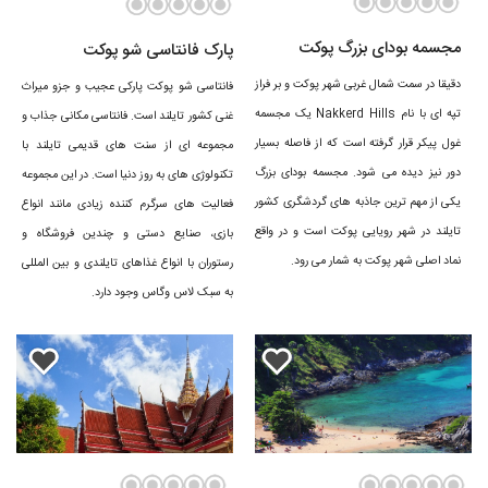
مجسمه بودای بزرگ پوکت
پارک فانتاسی شو پوکت
دقیقا در سمت شمال غربی شهر پوکت و بر فراز
فانتاسی شو پوکت پارکی عجیب و جزو میراث
زمان مناسب برای سفر به پوکت
تپه ای با نام Nakkerd Hills یک مجسمه
غنی کشور تایلند است. فانتاسی مکانی جذاب و
غول پیکر قرار گرفته است که از فاصله بسیار
مجموعه ‌ای از سنت‌ های قدیمی تایلند با
پوکت مثل دیگر مناطق جنوب شرقی آسیا، دارای یک فصل پر باران در نیمه اول
دور نیز دیده می شود. مجسمه بودای بزرگ
تکنولوژی‌ های به روز دنیا است. در این مجموعه
یکی از مهم ترین جاذبه های گردشگری کشور
فعالیت ‌های سرگرم کننده زیادی مانند انواع
سال و یک فصل کم باران و نسبتا خشک در ماه‌های پاییز و زمستان است. شما
تایلند در شهر رویایی پوکت است و در واقع
بازی، صنایع دستی و چندین فروشگاه و
در پاییز و زمستان‌های پوکت می‌توانید از هوای آفتابی و تفریحات آبی به خوبی
نماد اصلی شهر پوکت به شمار می رود.
رستوران با انواع غذاهای تایلندی و بین المللی
بهره‌مند شوید.
به سبک لاس وگاس وجود دارد.