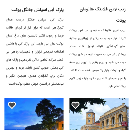
زیپ لاین فلاینگ هانومان
پارک آبی اسپلش جانگل پوکت
پوکت
پارک آبی اسپلش جانگل درست همان
گریزگاهی است که برای فرار از گرمای طاقت
زیپ لاین فلایینگ هانومان در شهر پوکت
فرسا و رخوت انگیز تابستان های داغ استان
تایلند قرار دارد و به یکی از زیباترین جاذبه
پوکت بدان نیاز دارید. این پارک آبی با داشتن
های گردشگری تایلند تبدیل شده است.
امکانات تفریحی فراوان و تجهیزات رفاهی بی
پوشش گیاهی به صورت انبوه در شهر پوکت
شمار، سرآمد تمامی اماکن تفریحی و پارک های
دیده می شود و برای رفتن به درون این همه
آبی بخش جنوبی کشور تایلند بوده و بهترین
گیاه و درخت پارکی تاسیس شده است تا شما
مکان برای گذراندن عصری هیجان انگیز و
را دچار هیجان کند؛ این مکان، پارک زیپ لاین
بیادماندنی در استان خوش منظره پوکت است.
پوکت نام دارد.