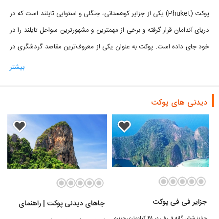
پوکت (Phuket) یکی از جزایر کوهستانی، جنگلی و استوایی تایلند است که در
دریای آندامان قرار گرفته و برخی از مهمترین و مشهورترین سواحل تایلند را در
خود جای داده است. پوکت به عنوان یکی از معروف‌ترین مقاصد گردشگری در
تایلند، دارای بازارها، رستوران‌ها، هتل‌ها و مراکز تفریحی متنوع و مختلف است
بیشتر
که در محیطی زیبا و طبیعی به میزبانی از گردشگران می‌پردازد. پاتونگ
مهمترین بخش مسکونی و متراکم جزیره پوکت است. پوکت بزرگترین جزیره
دیدنی های پوکت
کشور تایلند است که در جنوب غربی آن قرار گرفته است.
جزایر فی فی پوکت
جاهای دیدنی پوکت | راهنمای
جزایز شش گانه فی فی در ۴۸ کیلومتری جزیره