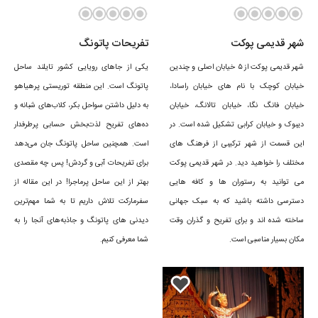
شهر قدیمی پوکت
تفریحات پاتونگ
شهر قدیمی پوکت از ۵ خیابان اصلی و چندین
یکی از جاهای رویایی کشور تایلند ساحل
خیابان کوچک با نام های خیابان راسادا،
پاتونگ است. این منطقه توریستی پرهیاهو
خیابان فانگ نگا، خیابان تالانگ، خیابان
به دلیل داشتن سواحل بکر، کلاب‌های شبانه و
دیبوک و خیابان کرابی تشکیل شده است. در
ده‌های تفریح لذت‌بخش حسابی پرطرفدار
این قسمت از شهر ترکیبی از فرهنگ های
است. همچنین ساحل پاتونگ جان می‌دهد
مختلف را خواهید دید. در شهر قدیمی پوکت
برای تفریحات آبی و گردش! پس چه مقصدی
می توانید به رستوران ها و کافه هایی
بهتر از این ساحل پرماجرا! در این مقاله از
دسترسی داشته باشید که به سبک جهانی
سفرمارکت تلاش داریم تا به شما مهم‌ترین
ساخته شده اند و برای تفریح و گذران وقت
دیدنی های پاتونگ و جاذبه‌های آنجا را به
مکان بسیار مناسبی است.
شما معرفی کنیم.