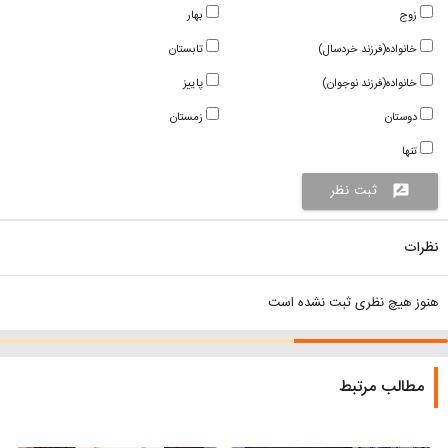
زوج
بهار
خانواده(فرزند خردسال)
تابستان
خانواده(فرزند نوجوان)
پاییز
دوستان
زمستان
تنها
ثبت نظر
rate_review
نظرات
هنوز هیچ نظری ثبت نشده است
مطالب مرتبط