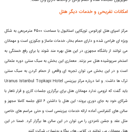
تلویزیون گنجانده شده و حمام برخی از واحدها دارای وان است.
امکانات تفریحی و خدمات دیگر هتل
مرکز اسپای هتل اورانوس توپکاپی استانبول با مساحت ۴۵۰۰ مترمربعی به شکل
ویژه ای طراحی شده و دارای حمام بخار، خدمات ماساژ و جکوزی است و مهمانان
می توانند از باشگاه مجهزی در این هتل بهره مند شوند یا برای رفع خستگی به
استخر سرپوشیده هتل سر بزنند. معماری این بخش به سبک سنتی دوره عثمانی
است و در این بخش می توان تجربه ای واقعی از حمام کردن به سبک سنتی
ترک ها داشت. و اما درباره مرکز بیزینس Uranus Istanbul Topkapi Hotel
باید گفت که لزومی ندارد مهمانان هتل برای برگزاری جلسات کاری و قرار ناهار با
شرکای خود به جای دوری بروند؛ این هتل با داشتن ۶ اتاق جلسه کاملا مجهز و
سالن های کنفرانس آماده ارائه خدمات بیزینسی است و حتی مراسم های خاصی
مثل عقد و جشن نامزدی را می توان در این سالن ها برگزار کرد. ضمنا در این
هتل مهمانان می توانند در کلاس های یوگا و بدنسازی شرکت کنند.