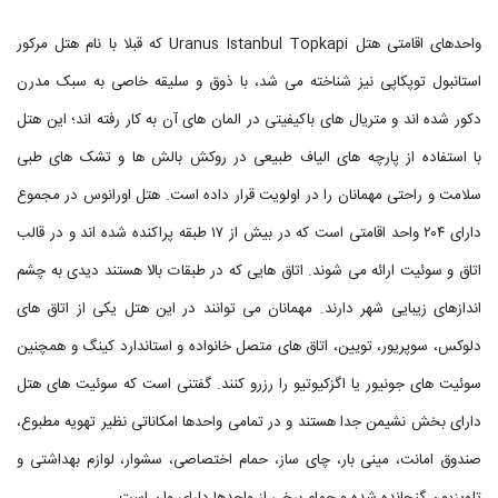
واحدهای اقامتی هتل Uranus Istanbul Topkapi که قبلا با نام هتل مرکور
استانبول توپکاپی نیز شناخته می شد، با ذوق و سلیقه خاصی به سبک مدرن
دکور شده اند و متریال های باکیفیتی در المان های آن به کار رفته اند؛ این هتل
با استفاده از پارچه های الیاف طبیعی در روکش بالش ها و تشک های طبی
سلامت و راحتی مهمانان را در اولویت قرار داده است. هتل اورانوس در مجموع
دارای ۲۰۴ واحد اقامتی است که در بیش از ۱۷ طبقه پراکنده شده اند و در قالب
اتاق و سوئیت ارائه می شوند. اتاق هایی که در طبقات بالا هستند دیدی به چشم
اندازهای زیبایی شهر دارند. مهمانان می توانند در این هتل یکی از اتاق های
دلوکس، سوپریور، تویین، اتاق های متصل خانواده و استاندارد کینگ و همچنین
سوئیت های جونیور یا اگزکیوتیو را رزرو کنند. گفتنی است که سوئیت های هتل
دارای بخش نشیمن جدا هستند و در تمامی واحدها امکاناتی نظیر تهویه مطبوع،
صندوق امانت، مینی بار، چای ساز، حمام اختصاصی، سشوار، لوازم بهداشتی و