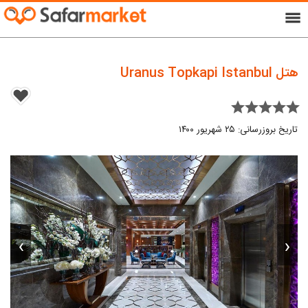
menu
هتل Uranus Topkapi Istanbul
star star star star star
تاریخ بروزرسانی: ۲۵ شهریور ۱۴۰۰
›
‹