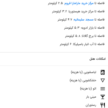
فاصله تا
مرکز خرید مارامارا فروم
: ۲.۵ کیلومتر
فاصله تا مرکز خرید هیستوریا: ۳.۲ کیلومتر
فاصله تا
مسجد سلیمانیه
: ۴.۷ کیلومتر
فاصله تا بازار ادویه: ۵.۳ کیلومتر
فاصله تا برج گالاتا: ۵.۸ کیلومتر
فاصله تا آب انبار باسیلیکا: ۶ کیلومتر
امکانات هتل
local_laundry_service
لباسشویی (با هزینه)
details
خشکشویی (با هزینه)
menu
اتو (با هزینه)
local_bar
مینی بار
restaurant
رستوران