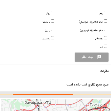
زوج
بهار
خانواده(فرزند خردسال)
تابستان
خانواده(فرزند نوجوان)
پاییز
دوستان
زمستان
تنها
ثبت نظر
rate_review
نظرات
هنوز هیچ نظری ثبت نشده است