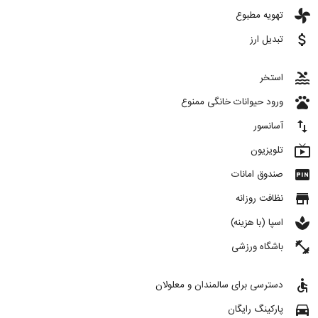
toys
تهویه مطبوع
attach_money
تبدیل ارز
pool
استخر
pets
ورود حیوانات خانگی ممنوع
import_export
آسانسور
live_tv
تلویزیون
fiber_pin
صندوق امانات
store
نظافت روزانه
spa
اسپا (با هزینه)
fitness_center
باشگاه ورزشی
accessible
دسترسی برای سالمندان و معلولان
directions_car
پارکینگ رایگان