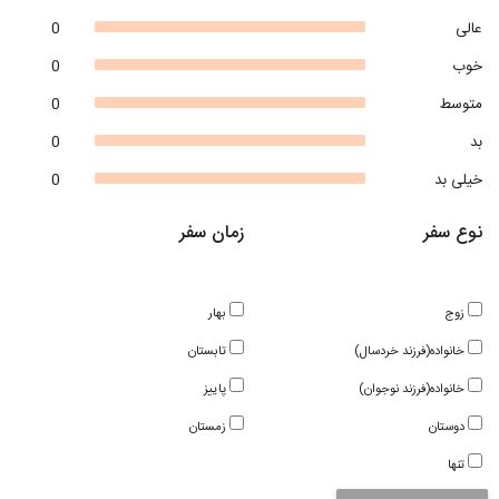
عالی
0
خوب
0
متوسط
0
بد
0
خیلی بد
0
نوع سفر
زمان سفر
زوج
بهار
خانواده(فرزند خردسال)
تابستان
خانواده(فرزند نوجوان)
پاییز
دوستان
زمستان
تنها