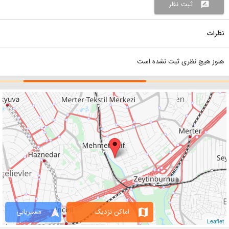
ثبت نظر
rate_review
نظرات
هنوز هیچ نظری ثبت نشده است
navigation
map
اماکن نزدیک
مسیریابی
Leaflet