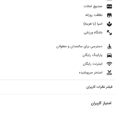
fiber_pin
صندوق امانات
store
نظافت روزانه
spa
اسپا (با هزینه)
fitness_center
باشگاه ورزشی
accessible
دسترسی برای سالمندان و معلولان
directions_car
پارکینگ رایگان
wifi
اینترنت رایگان
pool
استخر سرپوشیده
فیلتر نظرات کاربران
امتیاز کاربران