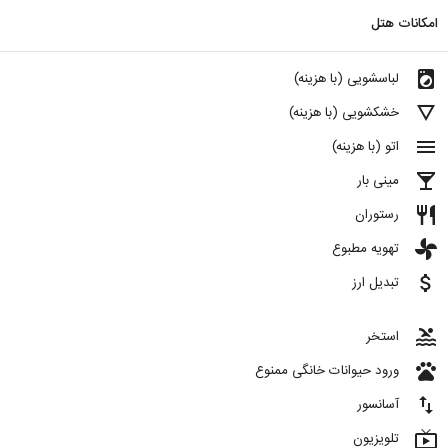
امکانات هتل
local_laundry_service
لباسشویی (با هزینه)
details
خشکشویی (با هزینه)
menu
اتو (با هزینه)
local_bar
مینی بار
restaurant
رستوران
toys
تهویه مطبوع
attach_money
تبدیل ارز
pool
استخر
pets
ورود حیوانات خانگی ممنوع
import_export
آسانسور
live_tv
تلویزیون