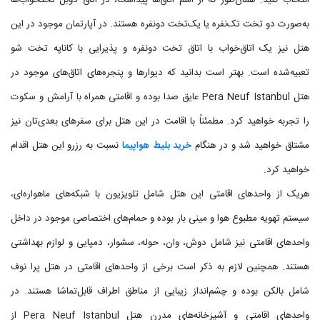
انتخاب کنید. همان‌طور که از اسم اتاق‌ها پیداست، در اتاق دوبل تختخواب‌ها
به‌صورت دو تخت تک‌نفره یا یک‌تخت دونفره هستند. در آپارتمان موجود در این
هتل نیز یک اتاق‌خواب با اتاق تخت دونفره و پذیرایی با کاناپه تخت شو
تعبیه‌شده است. بهتر است بدانید که دیوارها و پنجره‌های اتاق‌های موجود در
هتل Pera Neuf Istanbul عایق صدا بوده و اقامتی همراه با آرامش و سکوت
را تجربه خواهید کرد. مطمئناً با اقامت در این هتل برای سفرهای بعدی‌تان نیز
مشتاق خواهید شد و در هنگام
خرید بلیط هواپیما
نسبت به رزرو این هتل اقدام
خواهید کرد.
هریک از واحدهای اقامتی این هتل شامل تلویزیون با شبکه‌های ماهواره‌ای،
سیستم تهویه مطبوع هوا و مینی بار بوده و حمام‌های اختصاصی موجود در داخل
واحدهای اقامتی نیز شامل دوش، وان، حوله، سشوار، دمپایی و لوازم بهداشتی
هستند. همچنین لازم به ذکر است برخی از واحدهای اقامتی در هتل پرا نوف
شامل بالکن بوده و چشم‌انداز زیبایی از مناطق اطراف قابل‌تماشا هستند. در
واحدهای اقامتی و آشپزخانه‌های مدرن هتل Pera Neuf Istanbul از