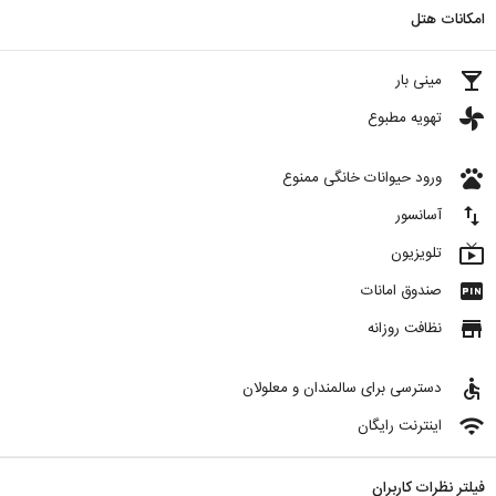
امکانات هتل
local_bar
مینی بار
toys
تهویه مطبوع
pets
ورود حیوانات خانگی ممنوع
import_export
آسانسور
live_tv
تلویزیون
fiber_pin
صندوق امانات
store
نظافت روزانه
accessible
دسترسی برای سالمندان و معلولان
wifi
اینترنت رایگان
فیلتر نظرات کاربران