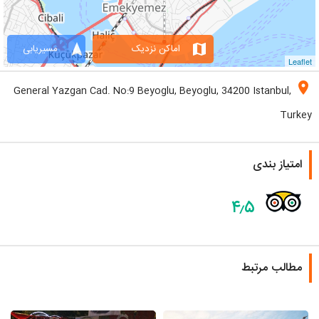
navigation
map
اماکن نزدیک
مسیریابی
Leaflet
location_on
General Yazgan Cad. No:9 Beyoglu, Beyoglu, 34200 Istanbul,
Turkey
امتیاز بندی
۴٫۵
مطالب مرتبط