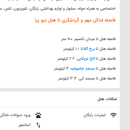
اختصاصی به همراه حوله، سشوار و لوازم بهداشتی رایگان، تلویزیون، تلفن، م
فاصله اماکن مهم و گردشگری تا هتل نیو پرا
فاصله هتل تا میدان تکسیم: ۷۰۰ متر
فاصله هتل تا
برج گالاتا
: ۱.۱ کیلومتر
فاصله هتل تا
کاخ توپکاپی
: ۲.۶ کیلومتر
فاصله هتل تا
مسجد ایاصوفیه
: ۳ کیلومتر
فاصله هتل تا مسجد آبی: ۳.۳ کیلومتر
امکانات هتل
pets
wifi
اینترنت رایگان
ورود حیوانات خانگی
import_export
آسانسور