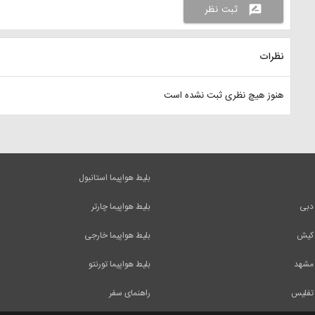
ثبت نظر
rate_review
نظرات
هنوز هیچ نظری ثبت نشده است
بلیط هواپیما استانبول
 دبی
بلیط هواپیما چارتر
 کیش
بلیط هواپیما خارجی
 مشهد
بلیط هواپیما تورنتو
 تفلیس
راهنمای سفر