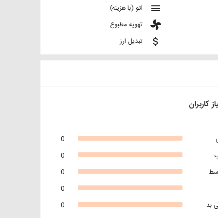
menu
اتو (با هزینه)
toys
تهویه مطبوع
attach_money
تبدیل ارز
از کاربران
0
0
سط
0
0
 بد
0