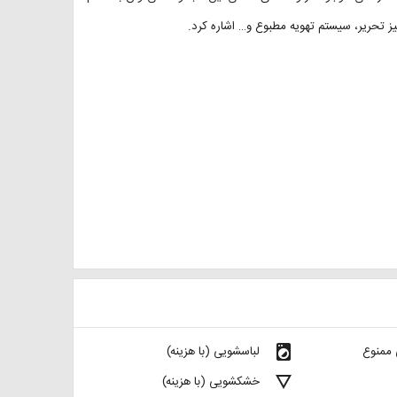
یز تحریر، سیستم تهویه مطبوع و… اشاره کرد.
local_laundry_service
 ممنوع
لباسشویی (با هزینه)
details
خشکشویی (با هزینه)