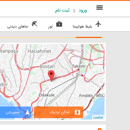
menu
ورود
ثبت نام
|
beach_access
next_week
flight
بلیط هواپیما
تور
جاهای دیدنی
navigation
map
اماکن نزدیک
مسیریابی
Leaflet