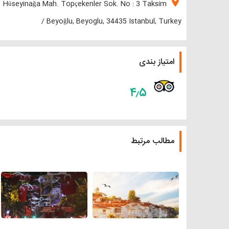
location_on
Hüseyinağa Mah. Topçekenler Sok. No : 3 Taksim
/ Beyoğlu, Beyoglu, 34435 Istanbul, Turkey
امتیاز بندی
۴٫۵
مطالب مرتبط