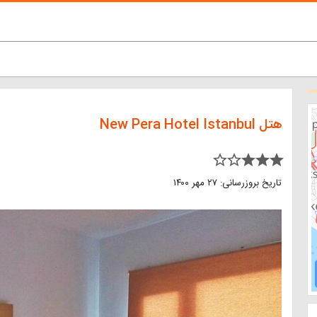
هتل New Pera Hotel Istanbul
star_border star_border star star star
تاریخ بروزرسانی: ۲۷ مهر ۱۴۰۰