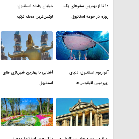
۱۲ تا از بهترین سفرهای یک
خیابان بغداد استانبول؛
روزه در حومه استانبول
لوکس‌ترین محله ترکیه
آکواریوم استانبول؛ دنیای
آشنایی با بهترین شهربازی های
زیرزمینی اقیانوس‌ها
استانبول
زیباترین موزه‌ های استانبول +
پارک های استانبول؛ معرفی