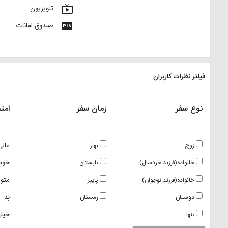
live_tv
تلویزیون
fiber_pin
صندوق امانات
فیلتر نظرات کاربران
نوع سفر
زمان سفر
امتی
عالی
زوج
بهار
خوب
خانواده(فرزند خردسال)
تابستان
متو
خانواده(فرزند نوجوان)
پاییز
بد
دوستان
زمستان
خیلی
تنها