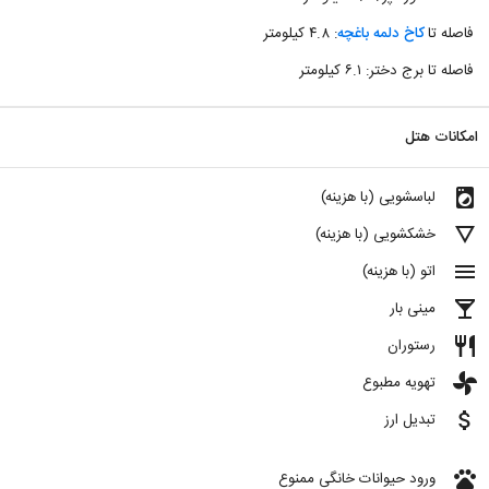
فاصله تا
کاخ دلمه باغچه
: ۴.۸ کیلومتر
فاصله تا برج دختر: ۶.۱ کیلومتر
امکانات هتل
local_laundry_service
لباسشویی (با هزینه)
details
خشکشویی (با هزینه)
menu
اتو (با هزینه)
local_bar
مینی بار
restaurant
رستوران
toys
تهویه مطبوع
attach_money
تبدیل ارز
pets
ورود حیوانات خانگی ممنوع