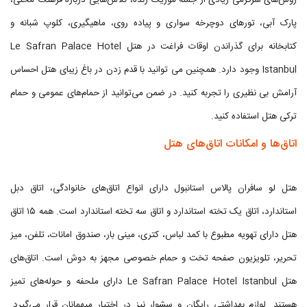
روش‌های سرگرمی زیادی از جمله موزیک زنده، کلاس‌هایی درباره فرهنگ محلی،
پارک آبی، تور‌های دوچرخه سواری و پیاده روی، ماهیگیری، کلوپ شبانه و
کتابخانه برای گذراندن اوقات فراغت در هتل Le Safran Palace Hotel
Istanbul وجود دارد. همچنین می توانید با قدم زدن در باغ زیبای هتل احساس
آرامش بی نظیری را تجربه کنید. در ضمن می‌توانید از حمام‌های عمومی و حمام
ترکی هتل استفاده کنید.
اتاق‌ها و امکانات اتاق‌های هتل
هتل لو سافران پالاس استانبول دارای انواع اتاق‌های خانوادگی، اتاق دبل
استاندارد، اتاق یک تخته استاندارد و اتاق سه تخته استاندارد است. همه ۱۵ اتاق
هتل دارای تهویه مطبوع با کمد لباس، کتری، مینی بار، صندوق امانات، تلفن، میز
تحریر، تلویزیون صفحه تخت و حمام خصوصی مجهز به دوش است. اتاق‌های
هتل Le Safran Palace Hotel Istanbul دارای ملحفه و حوله‌های تمیز
هستند. لوازم بهداشتی رایگان و سشوار نیز در اختیار میهمانان قرار می‌گیرد.