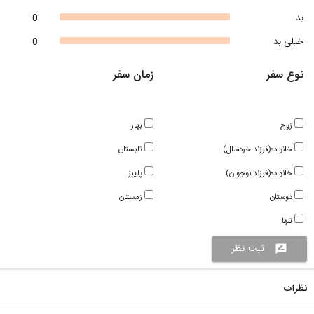
بد
0
خیلی بد
0
نوع سفر
زمان سفر
زوج
بهار
خانواده(فرزند خردسال)
تابستان
خانواده(فرزند نوجوان)
پاییز
دوستان
زمستان
تنها
ثبت نظر
rate_review
نظرات