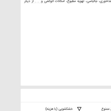
اخوری، جالباسی، تهویه مطبوع، امکانات اتوکشی و. . . از دیگر
details
 ممنوع
خشکشویی (با هزینه)