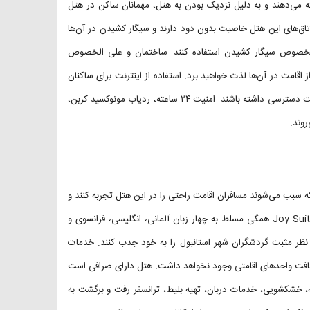
ائه می‌دهند و به دلیل نزدیک بودن به هتل، مهمانان ساکن در هتل
 اتاق‌های این هتل خاصیت بدون دود دارند و سیگار کشیدن در آن‌ها
ه مخصوص سیگار کشیدن استفاده کنند. ساختمان و علی الخصوص
خش هستند که از اقامت در آن‌ها لذت خواهید برد. استفاده از اینترنت برای ساکنان
هتل رایگان است و مهمانان می‌توانند در سراسر ملک هتل به اینترنت پرسرعت دسترسی داشته باشند. امنیت ۲۴ ساعته، ردیاب مونوکسید کربن،
روند.
 سبب می‌شوند مسافران اقامت راحتی را در این هتل تجربه کنند و
سفری به یادماندنی و خاطره انگیز را برای خود به یادگار بگذارند. پرسنل Joy Suites همگی مسلط به چهار زبان آلمانی، انگلیسی، فرانسوی و
اره نظر مثبت گردشگران شهر استانبول را به خود جذب کنند. خدمات
ظافت واحد‌های اقامتی وجود نخواهد داشت. هتل دارای صرافی است
یل ارز در محل را برای مسافران فراهم می‌کند. پذیرش ۲۴ ساعته، خشکشویی، خدمات دربان، تهیه بلیط، ‌ترانسفر رفت و برگشت به