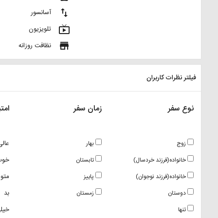
import_export
آسانسور
live_tv
تلویزیون
store
نظافت روزانه
فیلتر نظرات کاربران
نوع سفر
زمان سفر
امتی
عالی
زوج
بهار
خوب
خانواده(فرزند خردسال)
تابستان
متو
خانواده(فرزند نوجوان)
پاییز
بد
دوستان
زمستان
خیلی
تنها