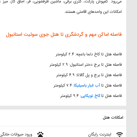
می‌رود. کفپوش پارکت، کتری برقی، ماشین ظرفشویی، فر، اجاق گاز، میز غذ
امکانات این واحد‌های اقامتی هستند.
فاصله اماکن مهم و گردشگری تا هتل جوی سوئیت استانبول
فاصله هتل تا کاخ دلما باغچه: ۲.۴ کیلومتر
فاصله هتل تا برج دختر استانبول: ۲.۹ کیلومتر
فاصله هتل تا برج و پل گالاتا: ۴.۹ کیلومتر
فاصله هتل تا
آب انبار باسیلیکا
: ۷.۴ کیلومتر
فاصله هتل تا
کاخ توپکاپی
: ۹.۴ کیلومتر
امکانات هتل
pets
wifi
اینترنت رایگان
ورود حیوانات خانگی