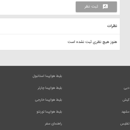
ثبت نظر
rate_review
نظرات
هنوز هیچ نظری ثبت نشده است
بلیط هواپیما استانبول
 دبی
بلیط هواپیما چارتر
 کیش
بلیط هواپیما خارجی
 مشهد
بلیط هواپیما تورنتو
 تفلیس
راهنمای سفر