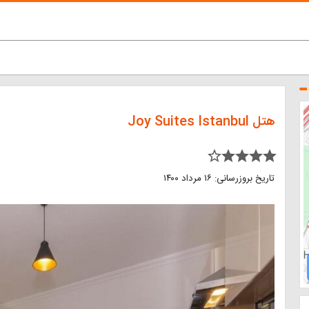
هتل Joy Suites Istanbul
star_border star star star star
تاریخ بروزرسانی: ۱۶ مرداد ۱۴۰۰