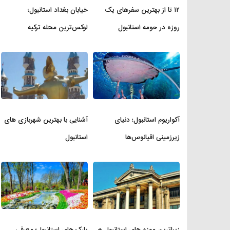
۱۲ تا از بهترین سفرهای یک
خیابان بغداد استانبول؛
روزه در حومه استانبول
لوکس‌ترین محله ترکیه
آکواریوم استانبول؛ دنیای
آشنایی با بهترین شهربازی های
زیرزمینی اقیانوس‌ها
استانبول
زیباترین موزه‌ های استانبول +
پارک های استانبول؛ معرفی