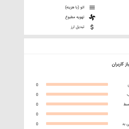
menu
اتو (با هزینه)
toys
تهویه مطبوع
attach_money
تبدیل ارز
از کاربران
0
0
سط
0
0
 بد
0