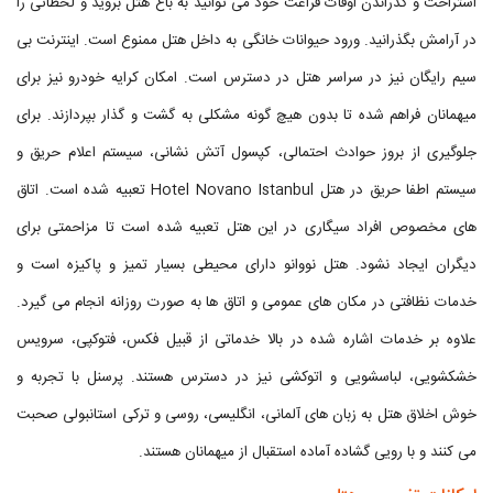
استراحت و گذراندن اوقات فراغت خود می توانید به باغ هتل بروید و لحظاتی را
در آرامش بگذرانید. ورود حیوانات خانگی به داخل هتل ممنوع است. اینترنت بی
سیم رایگان نیز در سراسر هتل در دسترس است. امکان کرایه خودرو نیز برای
میهمانان فراهم شده تا بدون هیچ گونه مشکلی به گشت و گذار بپردازند. برای
جلوگیری از بروز حوادث احتمالی، کپسول آتش نشانی، سیستم اعلام حریق و
سیستم اطفا حریق در هتل Hotel Novano Istanbul تعبیه شده است. اتاق
های مخصوص افراد سیگاری در این هتل تعبیه شده است تا مزاحمتی برای
دیگران ایجاد نشود. هتل نووانو دارای محیطی بسیار تمیز و پاکیزه است و
خدمات نظافتی در مکان های عمومی و اتاق ها به صورت روزانه انجام می گیرد.
علاوه بر خدمات اشاره شده در بالا خدماتی از قبیل فکس، فتوکپی، سرویس
خشکشویی، لباسشویی و اتوکشی نیز در دسترس هستند. پرسنل با تجربه و
خوش اخلاق هتل به زبان های آلمانی، انگلیسی، روسی و ترکی استانبولی صحبت
می کنند و با رویی گشاده آماده استقبال از میهمانان هستند.