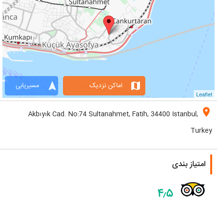
navigation
map
اماکن نزدیک
مسیریابی
Leaflet
location_on
Akbıyık Cad. No:74 Sultanahmet, Fatih, 34400 Istanbul,
Turkey
امتیاز بندی
۴٫۵