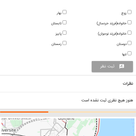
زوج
بهار
خانواده(فرزند خردسال)
تابستان
خانواده(فرزند نوجوان)
پاییز
دوستان
زمستان
تنها
ثبت نظر
rate_review
نظرات
هنوز هیچ نظری ثبت نشده است