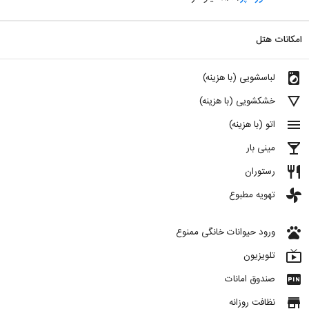
امکانات هتل
local_laundry_service
لباسشویی (با هزینه)
details
خشکشویی (با هزینه)
menu
اتو (با هزینه)
local_bar
مینی بار
restaurant
رستوران
toys
تهویه مطبوع
pets
ورود حیوانات خانگی ممنوع
live_tv
تلویزیون
fiber_pin
صندوق امانات
store
نظافت روزانه