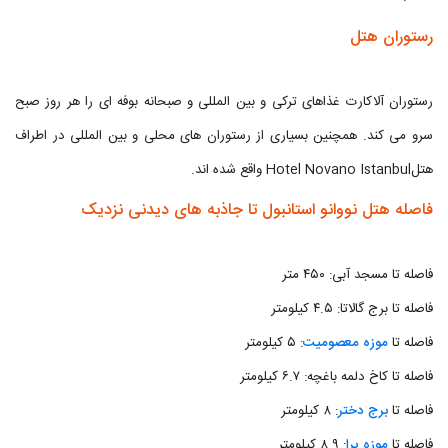
رستوران هتل
رستوران آلاکارت غذاهای ترکی و بین المللی و صبحانه بوفه ای را هر روز صبح
سرو می کند. همچنین بسیاری از رستوران های محلی و بین المللی در اطراف
هتلHotel Novano Istanbul واقع شده اند.
فاصله هتل نووانو استانبول تا جاذبه های دیدنی نزدیک
فاصله تا مسجد آبی: ۴۵۰ متر
فاصله تا برج گالاتا: ۴.۵ کیلومتر
فاصله تا
موزه معصومیت
: ۵ کیلومتر
فاصله تا کاخ دلمه باغچه: ۶.۷ کیلومتر
فاصله تا
برج دختر
: ۸ کیلومتر
فاصله تا
موزه پرا
: ۸.۹ کیلومتر