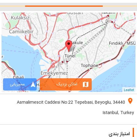
navigation
map
اماکن نزدیک
مسیریابی
Leaflet
location_on
Asmalimescit Caddesi No:22 Tepebasi, Beyoglu, 34440
Istanbul, Turkey
امتیاز بندی