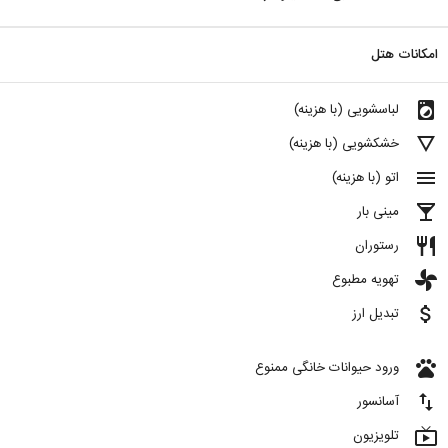
امکانات هتل
local_laundry_service
لباسشویی (با هزینه)
details
خشکشویی (با هزینه)
menu
اتو (با هزینه)
local_bar
مینی بار
restaurant
رستوران
toys
تهویه مطبوع
attach_money
تبدیل ارز
pets
ورود حیوانات خانگی ممنوع
import_export
آسانسور
live_tv
تلویزیون