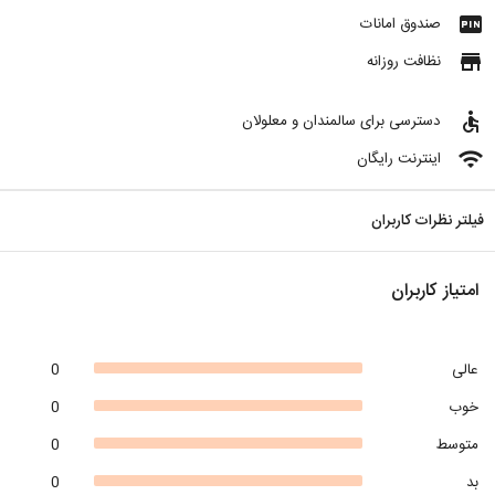
fiber_pin
صندوق امانات
store
نظافت روزانه
accessible
دسترسی برای سالمندان و معلولان
wifi
اینترنت رایگان
فیلتر نظرات کاربران
امتیاز کاربران
عالی
0
خوب
0
متوسط
0
بد
0