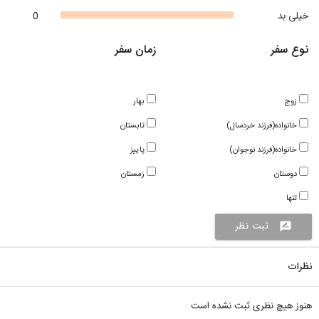
خیلی بد
0
نوع سفر
زمان سفر
زوج
بهار
خانواده(فرزند خردسال)
تابستان
خانواده(فرزند نوجوان)
پاییز
دوستان
زمستان
تنها
ثبت نظر
rate_review
نظرات
هنوز هیچ نظری ثبت نشده است