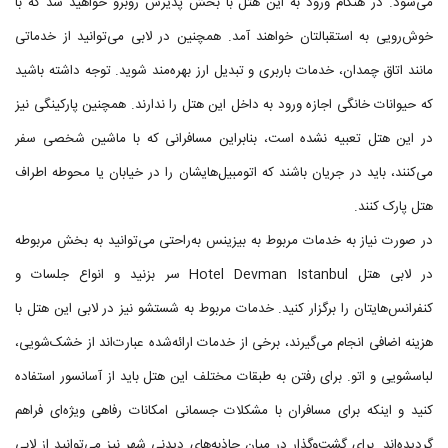
می‌شود. در هنگام ورود به این هتل با بخش پذیرش روبرو خواهید شد که با
خوش‌رویی به استقبالتان خواهند آمد. همچنین در لابی می‌توانید از خدماتی
مانند اتاق چمدان، خدمات باربری و تبدیل ارز بهره‌مند شوید. توجه داشته باشید
که حیوانات خانگی اجازه ورود به داخل این هتل را ندارند. همچنین پارکینگی نیز
در این هتل تعبیه نشده است، بنابراین مسافرانی که با ماشین شخصی سفر
می‌کنند، باید در جریان باشند که اتومبیل‌هایشان را در خیابان یا محوطه اطراف
هتل پارک کنند.
در صورت نیاز به خدمات مربوط به بیزینس به‌راحتی می‌توانید به بخش مربوطه
در لابی هتل Hotel Devman Istanbul سر بزنید و انواع جلسات و
کنفرانس‌هایتان را برگزار کنید. خدمات مربوط به شستشو نیز در لابی این هتل با
هزینه اضافی انجام می‌گیرند، برخی از خدمات ارائه‌شده عبارت‌اند از خشک‌شویی،
لباسشویی و اتو. برای رفتن به طبقات مختلف این هتل باید از آسانسور استفاده
کنید و اینکه برای مسافران با مشکلات جسمانی امکانات رفاهی ویژه‌ای فراهم
گردیده‌اند. برای گشت‌وگذار در میان جاذبه‌های دیدنی شهر نیز می‌توانید از لابی