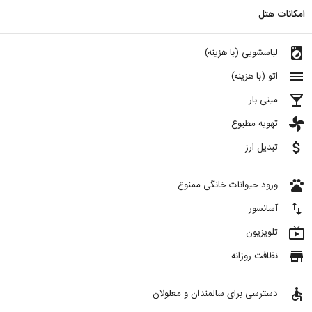
امکانات هتل
local_laundry_service
لباسشویی (با هزینه)
menu
اتو (با هزینه)
local_bar
مینی بار
toys
تهویه مطبوع
attach_money
تبدیل ارز
pets
ورود حیوانات خانگی ممنوع
import_export
آسانسور
live_tv
تلویزیون
store
نظافت روزانه
accessible
دسترسی برای سالمندان و معلولان