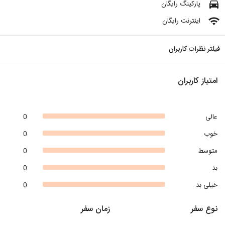
directions_car
پارکینگ رایگان
wifi
اینترنت رایگان
فیلتر نظرات کاربران
امتیاز کاربران
عالی
0
خوب
0
متوسط
0
بد
0
خیلی بد
0
نوع سفر
زمان سفر