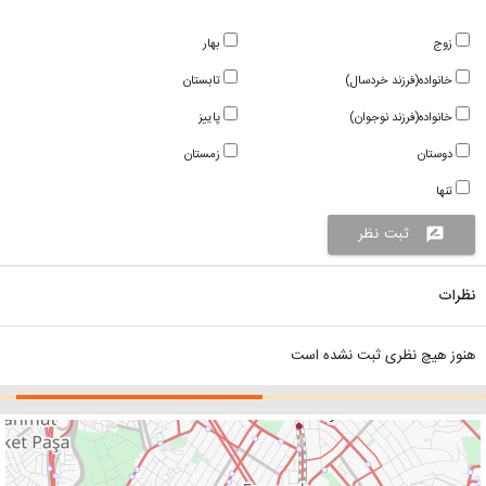
زوج
بهار
خانواده(فرزند خردسال)
تابستان
خانواده(فرزند نوجوان)
پاییز
دوستان
زمستان
تنها
ثبت نظر
rate_review
نظرات
هنوز هیچ نظری ثبت نشده است