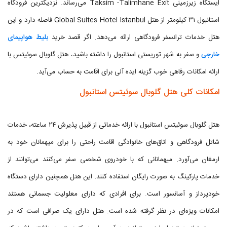
ایستگاه زیرزمینی Taksim -Talimhane Exit می‌رساند. نزدیکترین فرودگاه
استانبول ۳۱ کیلومتر از هتل Global Suites Hotel Istanbul فاصله دارد و این
هتل خدمات ترانسفر فرودگاهی ارائه می‌دهد. اگر قصد خرید
بلیط هواپیمای
خارجی
و سفر به شهر توریستی استانبول را داشته باشید، هتل گلوبال سوئیتس با
ارائه امکانات رفاهی خوب گزینه ایده آلی برای اقامت به حساب می‌آید.
امکانات کلی هتل گلوبال سوئیتس استانبول
هتل گلوبال سوئیتس استانبول با ارائه خدماتی از قبیل پذیرش ۲۴ ساعته، خدمات
شاتل فرودگاهی و اتاق‌های خانوادگی اقامت راحتی را برای میهمانان خود به
ارمغان می‌آورد. میهمانانی که با خودروی شخصی سفر می‌کنند می‌توانند از
خدمات پارکینگ به صورت رایگان استفاده کنند. این هتل همچنین دارای دستگاه
خودپرداز و آسانسور است. برای افرادی که دارای معلولیت جسمانی هستند
امکانات ویژه‌ای در نظر گرفته شده است. هتل دارای یک صرافی است که در