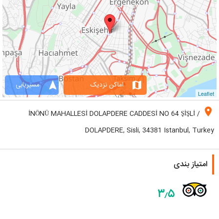
navigation
map
اماکن نزدیک
مسیریابی
Leaflet
location_on
İNÖNÜ MAHALLESİ DOLAPDERE CADDESİ NO 64 ŞİŞLİ /
DOLAPDERE, Sisli, 34381 Istanbul, Turkey
امتیاز بندی
۳٫۵