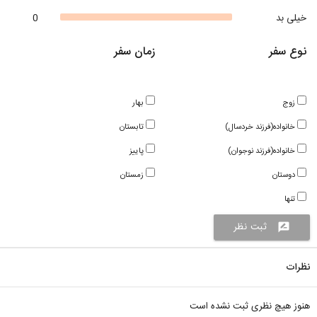
خیلی بد
0
نوع سفر
زمان سفر
زوج
بهار
خانواده(فرزند خردسال)
تابستان
خانواده(فرزند نوجوان)
پاییز
دوستان
زمستان
تنها
ثبت نظر
rate_review
نظرات
هنوز هیچ نظری ثبت نشده است