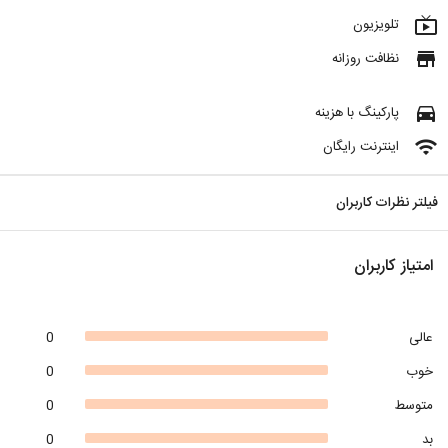
live_tv
تلویزیون
store
نظافت روزانه
directions_car
پارکینگ با هزینه
wifi
اینترنت رایگان
فیلتر نظرات کاربران
امتیاز کاربران
عالی
0
خوب
0
متوسط
0
بد
0