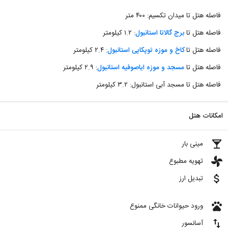
فاصله هتل تا میدان تکسیم: ۴۰۰ متر
فاصله هتل تا
برج گالاتا استانبول
: ۱.۲ کیلومتر
فاصله هتل تا
کاخ و موزه توپکاپی استانبول
: ۲.۴ کیلومتر
فاصله هتل تا
مسجد و موزه ایاصوفیه استانبول
: ۲.۹ کیلومتر
فاصله هتل تا مسجد آبی استانبول: ۳.۲ کیلومتر
امکانات هتل
local_bar
مینی بار
toys
تهویه مطبوع
attach_money
تبدیل ارز
pets
ورود حیوانات خانگی ممنوع
import_export
آسانسور