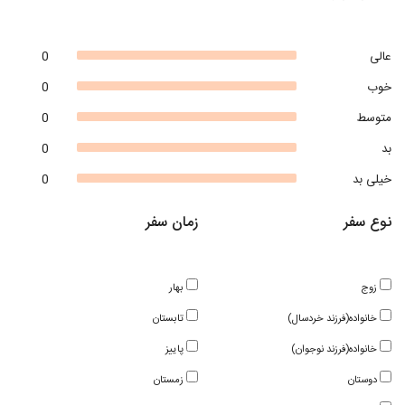
عالی
0
خوب
0
متوسط
0
بد
0
خیلی بد
0
نوع سفر
زمان سفر
زوج
بهار
خانواده(فرزند خردسال)
تابستان
خانواده(فرزند نوجوان)
پاییز
دوستان
زمستان