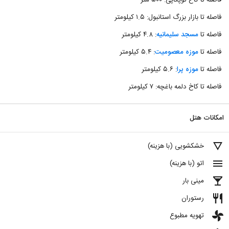
فاصله تا کاخ توپکاپی: ۵۰۰ متر
فاصله تا بازار بزرگ استانبول: ۱.۵ کیلومتر
فاصله تا
مسجد سلیمانیه
: ۴.۸ کیلومتر
فاصله تا
موزه معصومیت
: ۵.۴ کیلومتر
فاصله تا
موزه پرا
: ۵.۶ کیلومتر
فاصله تا کاخ دلمه باغچه: ۷ کیلومتر
امکانات هتل
details
خشکشویی (با هزینه)
menu
اتو (با هزینه)
local_bar
مینی بار
restaurant
رستوران
toys
تهویه مطبوع