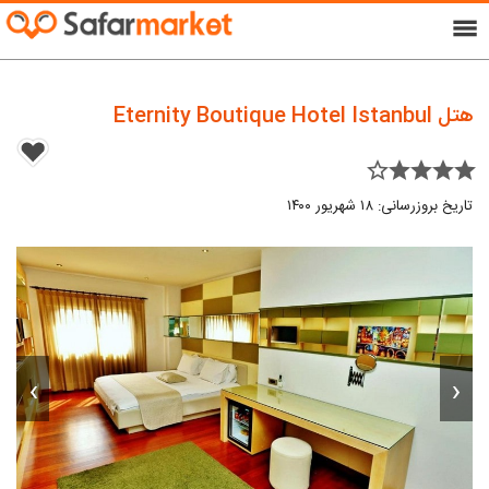
menu
هتل Eternity Boutique Hotel Istanbul
star_border star star star star
تاریخ بروزرسانی: ۱۸ شهریور ۱۴۰۰
›
‹