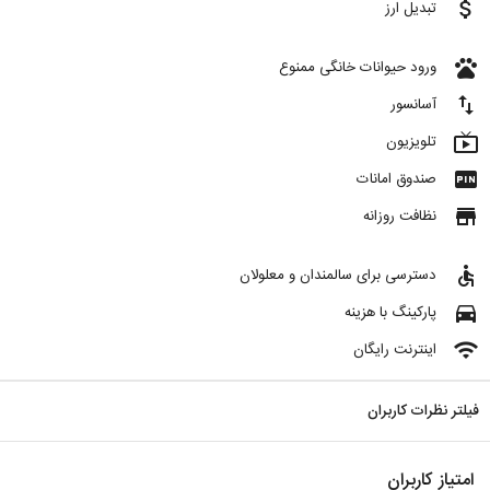
attach_money
تبدیل ارز
pets
ورود حیوانات خانگی ممنوع
import_export
آسانسور
live_tv
تلویزیون
fiber_pin
صندوق امانات
store
نظافت روزانه
accessible
دسترسی برای سالمندان و معلولان
directions_car
پارکینگ با هزینه
wifi
اینترنت رایگان
فیلتر نظرات کاربران
امتیاز کاربران