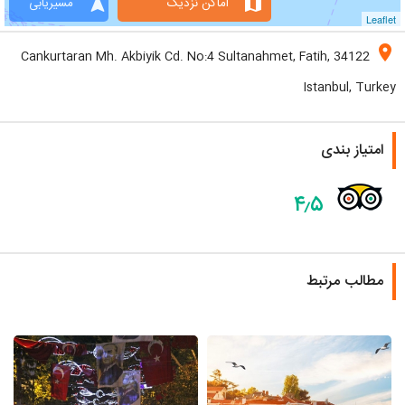
navigation
map
اماکن نزدیک
مسیریابی
Leaflet
location_on
Cankurtaran Mh. Akbiyik Cd. No:4 Sultanahmet, Fatih, 34122
Istanbul, Turkey
امتیاز بندی
۴٫۵
مطالب مرتبط