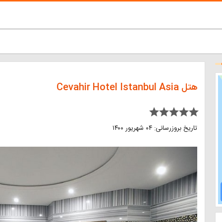
هتل Cevahir Hotel Istanbul Asia
star star star star star
تاریخ بروزرسانی: ۰۴ شهریور ۱۴۰۰