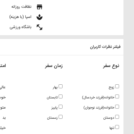
store
نظافت روزانه
spa
اسپا (با هزینه)
fitness_center
باشگاه ورزشی
فیلتر نظرات کاربران
نوع سفر
زمان سفر
امتی
عالی
زوج
بهار
خوب
خانواده(فرزند خردسال)
تابستان
متو
خانواده(فرزند نوجوان)
پاییز
بد
دوستان
زمستان
خیلی
تنها