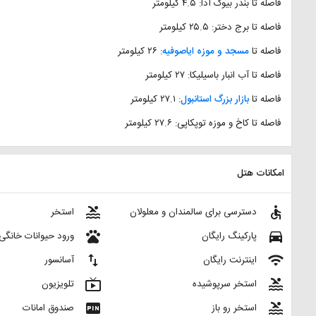
فاصله تا بندر بیوک آدا: ۴.۵ کیلومتر
فاصله تا برج دختر: ۲۵.۵ کیلومتر
فاصله تا
مسجد و موزه ایاصوفیه
: ۲۶ کیلومتر
فاصله تا آب انبار باسیلیکا: ۲۷ کیلومتر
فاصله تا
بازار بزرگ استانبول
: ۲۷.۱ کیلومتر
فاصله تا کاخ و موزه توپکاپی: ۲۷.۶ کیلومتر
امکانات هتل
pool
accessible
دسترسی برای سالمندان و معلولان
استخر
pets
directions_car
پارکینگ رایگان
ورود حیوانات خانگی
import_export
wifi
اینترنت رایگان
آسانسور
live_tv
pool
استخر سرپوشیده
تلویزیون
fiber_pin
pool
استخر رو باز
صندوق امانات