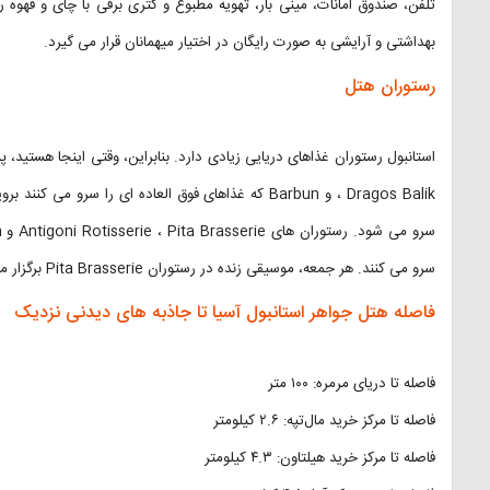
تلفن، صندوق امانات، مینی بار، تهویه مطبوع و کتری برقی با چای و قهوه 
بهداشتی و آرایشی به صورت رایگان در اختیار میهمانان قرار می گیرد.
رستوران هتل
، Dragos Balik و Barbun که غذاهای فوق العاده ای را سرو
سرو می کنند. هر جمعه، موسیقی زنده در رستوران Pita Brasserie برگزار می شود.
فاصله هتل جواهر استانبول آسیا تا جاذبه های دیدنی نزدیک
فاصله تا دریای مرمره: ۱۰۰ متر
فاصله تا مرکز خرید مال‌تپه: ۲.۶ کیلومتر
فاصله تا مرکز خرید هیلتاون: ۴.۳ کیلومتر