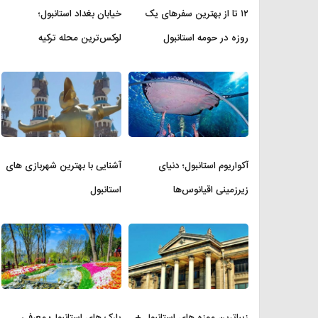
۱۲ تا از بهترین سفرهای یک
خیابان بغداد استانبول؛
روزه در حومه استانبول
لوکس‌ترین محله ترکیه
آکواریوم استانبول؛ دنیای
آشنایی با بهترین شهربازی های
زیرزمینی اقیانوس‌ها
استانبول
زیباترین موزه‌ های استانبول +
پارک های استانبول؛ معرفی