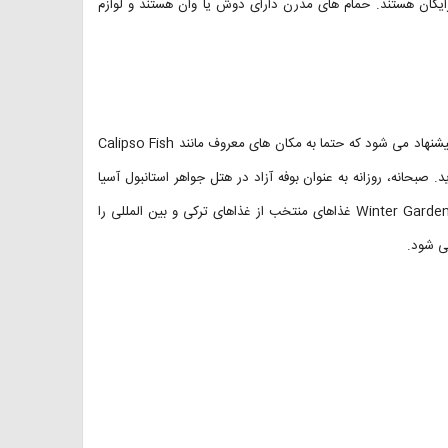
رایگان هستند. حمام های مدرن دارای دوش یا وان هستند و لوازم
استانبول رستوران غذاهای دریایی زیادی دارد. بنابراین، وقتی اینجا هستید، پیشنهاد می شود که حتما به مکان های معروف مانند Calipso Fish
 می کنند بروید. صبحانه، روزانه به عنوان بوفه آزاد در هتل جواهر استانبول آسیا
سرو می شود. رستوران های Antigoni Rotisserie ، Pita Brasserie و Winter Garden غذاهای منتخب از غذاهای ترکی و بین المللی را