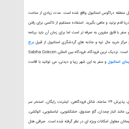
 مدرن است که در ساحل منطقه دراگوس استانبول واقع شده است. مدت زیادی از ساخت
دریا قدم بزنید و ماهی بگیرید. استفاده مستقیم از تاکسی برای رفتن
سفر با قایق مقرون به صرفه تر است اما برای زمان آن باید برنامه
 مرکز خرید مال تپه و جاذبه های گردشگری استانبول از قبیل
برج
برمحبوبیت هر چه بیشتر این هتل افزوده است. نزدیک ترین فرودگاه، فرودگاه بین المللی Sabiha Gokcen
مای استانبول
و سفر به این شهر زیبا و دیدنی، می توانید با اقامت
از برخی امکانات رفاهی هتل جواهر استانبول آسیا می توان به سرویس اتاق، پذیرش ۲۴ ساعته، شاتل فرودگاهی، اینترنت رایگان، استخر سر
تی مانند انبار چمدان، گاو صندوق، خشکشویی، لباسشویی، اتوکشی،
ز است. در هتل Cevahir Hotel Istanbul Asia برای میهمانان معلول امکانات ویژه ای در نظر گرفته شده است. صرافی هتل