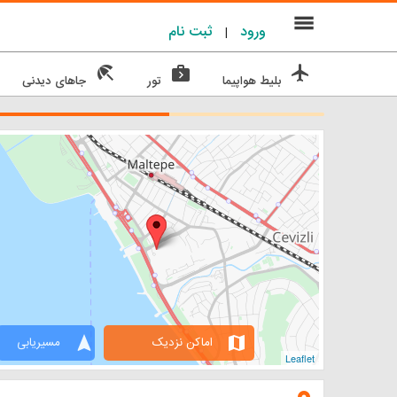
menu
ورود
ثبت نام
|
beach_access
next_week
flight
بلیط هواپیما
تور
جاهای دیدنی
navigation
map
اماکن نزدیک
مسیریابی
Leaflet