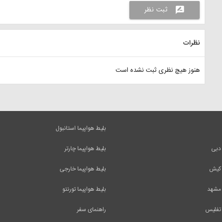
ثبت نظر
rate_review
نظرات
هنوز هیچ نظری ثبت نشده است
بلیط هواپیما استانبول
 دبی
بلیط هواپیما چارتر
 کیش
بلیط هواپیما خارجی
 مشهد
بلیط هواپیما تورنتو
 تفلیس
راهنمای سفر