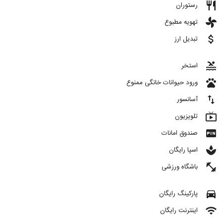
restaurant
رستوران
toys
تهویه مطبوع
attach_money
تبدیل ارز
pool
استخر
pets
ورود حیوانات خانگی ممنوع
import_export
آسانسور
live_tv
تلویزیون
fiber_pin
صندوق امانات
spa
اسپا رایگان
fitness_center
باشگاه ورزشی
directions_car
پارکینگ رایگان
wifi
اینترنت رایگان