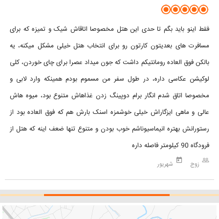
فقط اینو باید بگم تا حدی این هتل مخصوصا اتاقاش شیک و تمیزه که برای
مسافرت های بعدیتون کارتون رو برای انتخاب هتل خیلی مشکل میکنه، یه
بالکن فوق العاده رومانتیکم داشت که جون میداد عصرا برای چای خوردن، کلی
لوکیشن عکاسی داره، در طول سفر من مسموم بودم همینکه وارد لابی و
مخصوصا اتاق شدم انگار برام دوپینگ زدن غذاهاش متنوع بود، میوه هاش
عالی و ماهی ایزگاراش خیلی خوشمزه اسنک بارش هم که فوق العاده بود از
رستورانش بهتره انیماسیوناشم خوب بودن و متنوع تنها ضعف اینه که هتل از
فرودگاه 90 کیلومتر فاصله داره
today
people_outline
زوج
شهریور