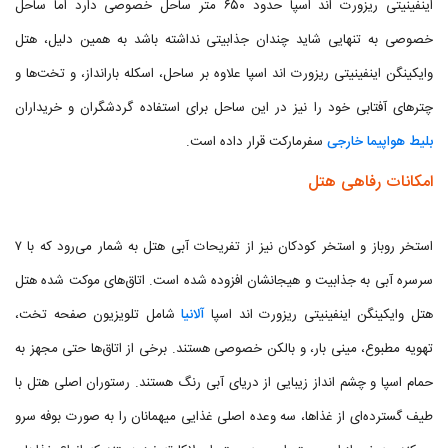
اینفینیتی ریزورت اند اسپا حدود ۶۵۰ متر ساحل خصوصی دارد اما ساحل
خصوصی به تنهایی شاید چندان جذابیتی نداشته باشد به همین دلیل، هتل
وایکینگن اینفینیتی ریزورت اند اسپا علاوه بر ساحل، اسکله بارانداز، و تخت‌ها و
چترهای آفتابی خود را نیز در این ساحل برای استفاده گردشگران و خریداران
بلیط هواپیما خارجی
سفرمارکت قرار داده است.
امکانات رفاهی هتل
استخر روباز و استخر کودکان نیز از تفریحات آبی هتل به شمار می‌رود که با ۷
سرسره آبی به جذابیت و هیجانشان افزوده شده است. اتاق‌های موکت شده هتل
هتل وایکینگن اینفینیتی ریزورت اند اسپا
آلانیا
شامل تلویزیون صفحه تخت،
تهویه مطبوع، مینی بار، و بالکن خصوصی هستند. برخی از اتاق‌ها حتی مجهز به
حمام اسپا و چشم انداز زیبایی از دریای آبی رنگ هستند. رستوران اصلی هتل با
طیف گسترده‌ای از غذاها، سه وعده اصلی غذایی میهمانان را به صورت بوفه سرو