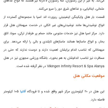
می‌کند. به غیر از این رستوران، سه رستوران لاکارته نیز هستند که انواع غذاهای
عثمانی، ایتالیایی، و غذاهای شرق دور را سرو می‌کنند.
قسمت بار هتل وایکینگن اینفینیتی ریزورت اند اسپا با مجموعه‌ای گسترده از
انواع نوشیدنی‌ها مانند نوشیدنی‌های غیر الکلی در خدمت میهمانان هتل قرار
دارد. مرکز اسپا هتل نیز خدمات متنوعی مانند حمام پر طرفدار ترکی، سونا، اتاق
بخار، و انواع ماساژها همانند ماساژهای تایلندی و بالی را ارائه می‌دهد. برای
میهمانانی که تناسب اندام برایشان اهمیت دارند و دوست ندارند که حتی در
مسافرت نیز تناسب اندام‌شان به هم بخورد، باشگاه ورزشی مجهزی نیز در هتل
Vikingen Infinity Resort & Spa Alanya در نظر گرفته شده است.
موقعیت مکانی هتل
این هتل در ۲۰ کیلومتری مرکز شهر واقع شده و تا فرودگاه
آلانیا
۱۰۵ کیلومتر
فاصله دارد.