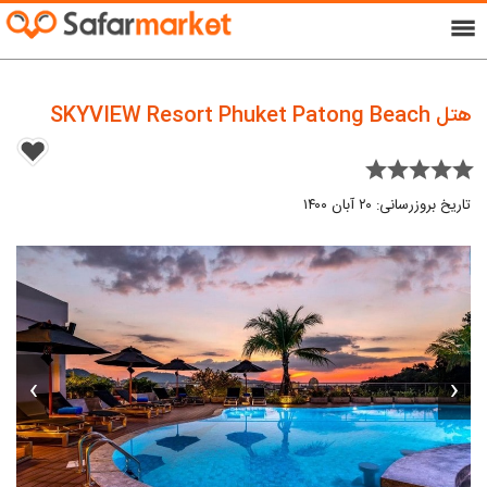
menu
هتل SKYVIEW Resort Phuket Patong Beach
star star star star star
تاریخ بروزرسانی: ۲۰ آبان ۱۴۰۰
›
‹