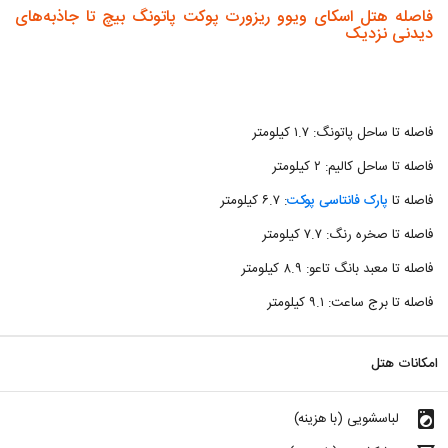
فاصله هتل اسکای ویوو ریزورت پوکت پاتونگ بیچ تا جاذبه‌های
دیدنی نزدیک
فاصله تا ساحل پاتونگ: ۱.۷ کیلومتر
فاصله تا ساحل کالیم: ۲ کیلومتر
فاصله تا
پارک فانتاسی پوکت
: ۶.۷ کیلومتر
فاصله تا صخره رنگ: ۷.۷ کیلومتر
فاصله تا معبد بانگ تاعو: ۸.۹ کیلومتر
فاصله تا برج ساعت: ۹.۱ کیلومتر
امکانات هتل
local_laundry_service
لباسشویی (با هزینه)