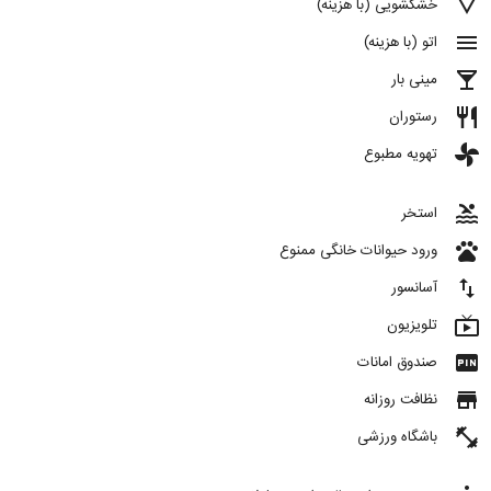
details
خشکشویی (با هزینه)
menu
اتو (با هزینه)
local_bar
مینی بار
restaurant
رستوران
toys
تهویه مطبوع
pool
استخر
pets
ورود حیوانات خانگی ممنوع
import_export
آسانسور
live_tv
تلویزیون
fiber_pin
صندوق امانات
store
نظافت روزانه
fitness_center
باشگاه ورزشی