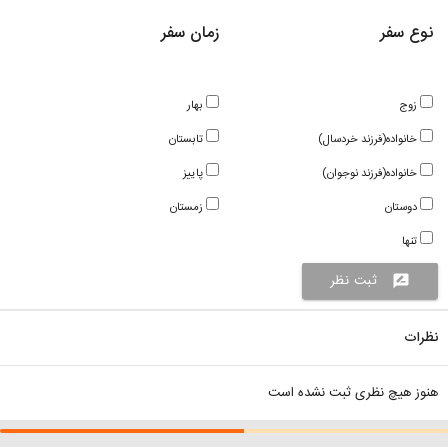
نوع سفر
زمان سفر
زوج
بهار
خانواده(فرزند خردسال)
تابستان
خانواده(فرزند نوجوان)
پاییز
دوستان
زمستان
تنها
ثبت نظر
rate_review
نظرات
هنوز هیچ نظری ثبت نشده است