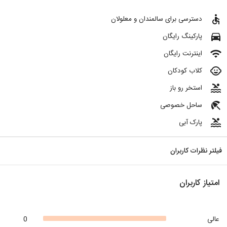
accessible
دسترسی برای سالمندان و معلولان
directions_car
پارکینگ رایگان
wifi
اینترنت رایگان
child_care
کلاب کودکان
pool
استخر رو باز
beach_access
ساحل خصوصی
pool
پارک آبی
فیلتر نظرات کاربران
امتیاز کاربران
عالی
0