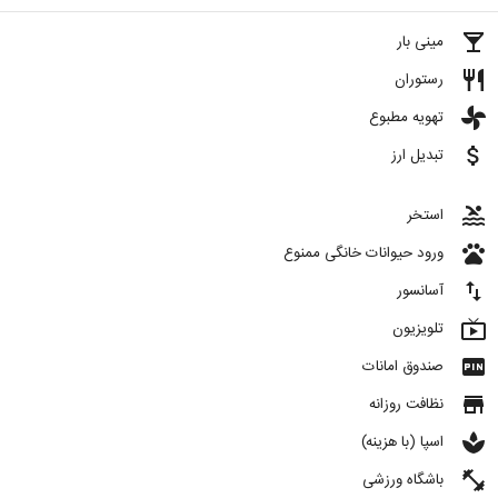
local_bar
مینی بار
restaurant
رستوران
toys
تهویه مطبوع
attach_money
تبدیل ارز
pool
استخر
pets
ورود حیوانات خانگی ممنوع
import_export
آسانسور
live_tv
تلویزیون
fiber_pin
صندوق امانات
store
نظافت روزانه
spa
اسپا (با هزینه)
fitness_center
باشگاه ورزشی