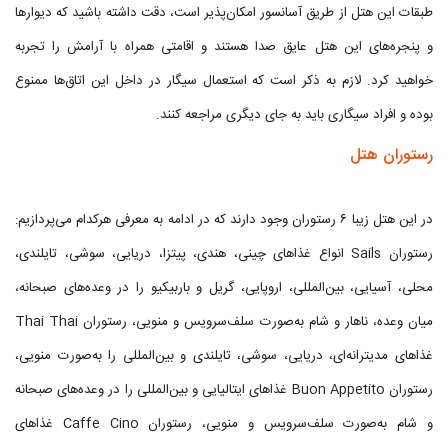
طبقات این هتل از طریق آسانسور امکان‌پذیر است، دقت داشته باشید که دیوارها
و پنجره‌های این هتل عایق صدا هستند و اقامتی همراه با آرامش را تجربه
خواهید کرد. لازم به ذکر است که استعمال سیگار در داخل این اتاق‌ها ممنوع
بوده و افراد سیگاری باید به جای دیگری مراجعه کنند.
رستوران هتل
در این هتل زیبا ۶ رستوران وجود دارند که در ادامه به معرفی هرکدام می‌پردازیم:
رستوران Sails انواع غذاهای چینی، هندی، پیتزا، دریایی، سوشی، تایلندی،
محلی، آسیایی، بین‌المللی، اروپایی، گریل و باربیکیو را در وعده‌های صبحانه،
میان وعده، ناهار و شام به‌صورت سلف‌سرویس و منویی، رستوران Thai Thai
غذاهای مدیترانه‌ای، دریایی، سوشی، تایلندی و بین‌المللی را به‌صورت منویی،
رستوران Buon Appetito غذاهای ایتالیایی و بین‌المللی را در وعده‌های صبحانه
و شام به‌صورت سلف‌سرویس و منویی، رستوران Caffe Cino غذاهای