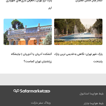
آبشار چال مگس شمیران
پارک ارم تهران | معرفی بازی‌های شهربازی
ارم
پارک شهر تهران؛ نگاهی به قدیمی ترین پارک
آتشکده آدریان یا آدوریان | نیایشگاه
پایتخت
زرتشتیان تهران کجاست؟
بلیط هواپیما استانبول
وبلاگ سفر مارکت
بلیط هواپیما چارتر