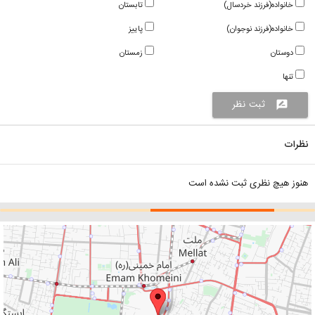
خانواده(فرزند خردسال)
تابستان
خانواده(فرزند نوجوان)
پاییز
دوستان
زمستان
تنها
ثبت نظر
rate_review
نظرات
هنوز هیچ نظری ثبت نشده است