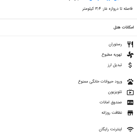
فاصله تا دروازه غار: ۳٫۴ کیلومتر
امکانات هتل
restaurant
رستوران
toys
تهویه مطبوع
attach_money
تبدیل ارز
pets
ورود حیوانات خانگی ممنوع
live_tv
تلویزیون
fiber_pin
صندوق امانات
store
نظافت روزانه
wifi
اینترنت رایگان