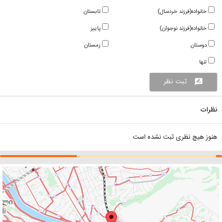
خانواده(فرزند خردسال)
تابستان
خانواده(فرزند نوجوان)
پاییز
دوستان
زمستان
تنها
ثبت نظر
rate_review
نظرات
هنوز هیچ نظری ثبت نشده است