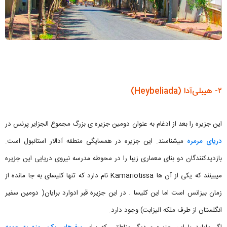
۲- هیبلی‌آدا (Heybeliada)
این جزیره را بعد از ادغام به عنوان دومین جزیره ی بزرگ مجموع الجزایر پرنس در
دریای مرمره
میشناسند. این جزیره در همسایگی منطقه آدالار استانبول است.
بازدیدکنندگان دو بنای معماری زیبا را در محوطه مدرسه نیروی دریایی این جزیره
میبینند که یکی از آن ها Kamariotissa نام دارد که تنها کلیسای به جا مانده از
زمان بیزانس است اما این کلیسا . در این جزیره قبر ادوارد برایان( دومین سفیر
انگلستان از طرف ملکه الیزابت) وجود دارد.