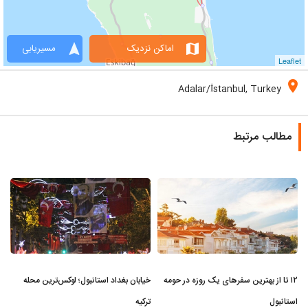
navigation
map
اماکن نزدیک
مسیریابی
Leaflet
location_on
Adalar/İstanbul, Turkey
مطالب مرتبط
۱۲ تا از بهترین سفرهای یک روزه در حومه
خیابان بغداد استانبول؛ لوکس‌ترین محله
استانبول
ترکیه