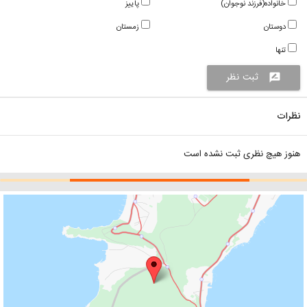
خانواده(فرزند نوجوان)
پاییز
دوستان
زمستان
تنها
ثبت نظر
rate_review
نظرات
هنوز هیچ نظری ثبت نشده است