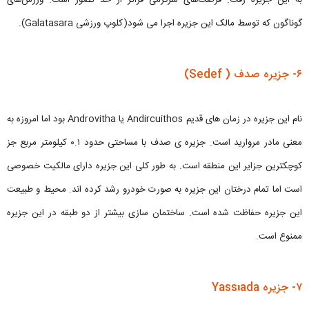
به این جزیره رفت. فرصت‌های سرگرمی فراتر از حد تصور است. ورزش‌های
گوناگون که توسط مالک این جزیره اجرا می شود(کلوپ ورزشی Galatasara).
۶- جزیره صدف ( Sedef)
نام این جزیره در زمان های قدیم Andircuithos یا Androvitha بود اما امروزه به
معنی مادر مروارید است. جزیره ی صدف با مساحتی حدود ۰.۱ کیلومتر مربع جز
کوچکترین جزایر این منطقه است. به طور کلی این جزیره دارای مالکیت خصوصی
است اما تمام درختان این جزیره به صورت خودرو رشد کرده اند. محیط و طبیعت
این جزیره حفاظت شده است. ساختمان سازی بیشتر از دو طبقه در این جزیره
ممنوع است.
۷- جزیره Yassıada