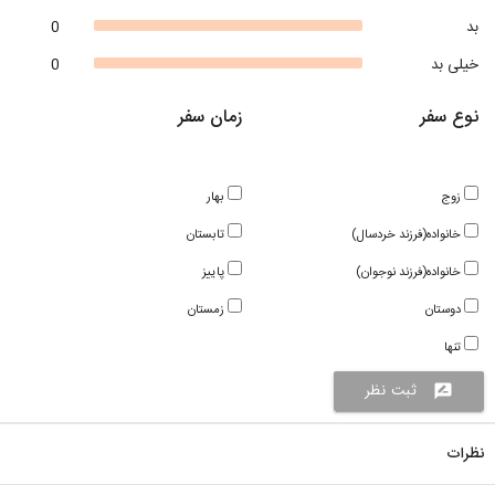
بد
0
خیلی بد
0
نوع سفر
زمان سفر
زوج
بهار
خانواده(فرزند خردسال)
تابستان
خانواده(فرزند نوجوان)
پاییز
دوستان
زمستان
تنها
ثبت نظر
rate_review
نظرات